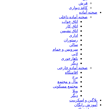
فرش
کاغذ دیواری
صحنه آماده
صحنه آماده داخلی
اتاق خواب
اتاق کار
اتاق نشیمن
اداری
رستوران
سالن
سرویس و حمام
لابی
ناهارخوری
دیگر
صحنه آماده خارجی
اقامتگاه
برج
مال و مجتمع
مجتمع مسکونی
ویلا
دیگر
پلاگین و اسکریپت
آموزش رایگان