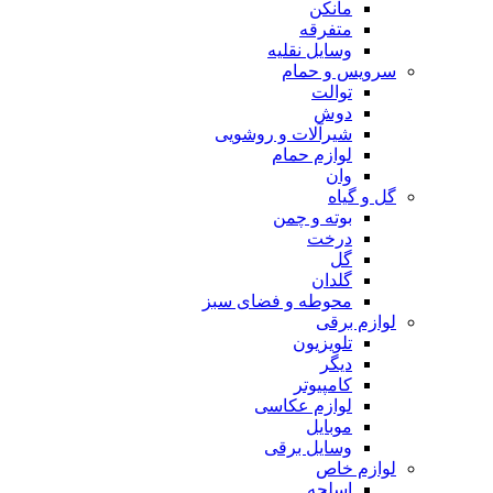
مانکن
متفرقه
وسایل نقلیه
سرویس و حمام
توالت
دوش
شیرآلات و روشویی
لوازم حمام
وان
گل و گیاه
بوته و چمن
درخت
گل
گلدان
محوطه و فضای سبز
لوازم برقی
تلویزیون
دیگر
کامپیوتر
لوازم عکاسی
موبایل
وسایل برقی
لوازم خاص
اسلحه