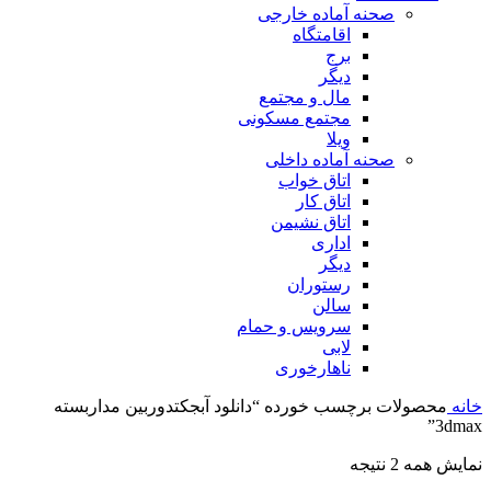
صحنه آماده خارجی
اقامتگاه
برج
دیگر
مال و مجتمع
مجتمع مسکونی
ویلا
صحنه آماده داخلی
اتاق خواب
اتاق کار
اتاق نشیمن
اداری
دیگر
رستوران
سالن
سرویس و حمام
لابی
ناهارخوری
خانه
محصولات برچسب خورده “دانلود آبجکتدوربین مداربسته
3dmax”
مرتب‌سازی
نمایش همه 2 نتیجه
بر