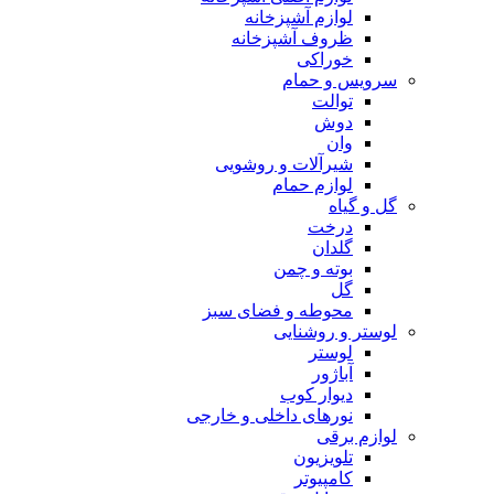
لوازم آشپزخانه
ظروف آشپزخانه
خوراکی
سرویس و حمام
توالت
دوش
وان
شیرآلات و روشویی
لوازم حمام
گل و گیاه
درخت
گلدان
بوته و چمن
گل
محوطه و فضای سبز
لوستر و روشنایی
لوستر
آباژور
دیوار کوب
نورهای داخلی و خارجی
لوازم برقی
تلویزیون
کامپیوتر