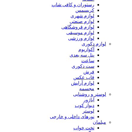
رستوران و کافی شاپ
کریسمس
لوازم شهری
لوازم صنعتی
لوازم فروشگاهی
لوازم موسیقی
لوازم ورزشی
لوازم دکوری
آکواریوم
پنل سه بعدی
ساعت
ست دکوری
فرش
قاب عکس
لوازم آرایش
مجسمه
لوستر و روشنایی
آباژور
دیوار کوب
لوستر
نورهای داخلی و خارجی
مبلمان
تخت خواب