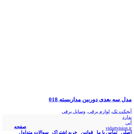
مدل سه بعدی دوربین مداربسته 018
آبجکت تک
,
لوازم برقی
,
وسایل برقی
ندارد
آبی
صفحه
vidartvision.ir
اصلی
تماس با ما
قوانین
خرید اشتراک
سوالات متداول