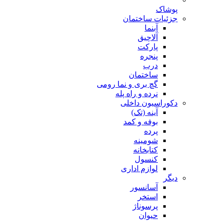
پوشاک
جزئیات ساختمان
آبنما
آلاچیق
پارکت
پنجره
درب
ساختمان
گچ بری و نما رومی
نرده و راه پله
دکوراسیون داخلی
آینه (تک)
بوفه و کمد
پرده
شومینه
کتابخانه
کنسول
لوازم اداری
دیگر
آسانسور
استخر
پرسوناژ
حیوان