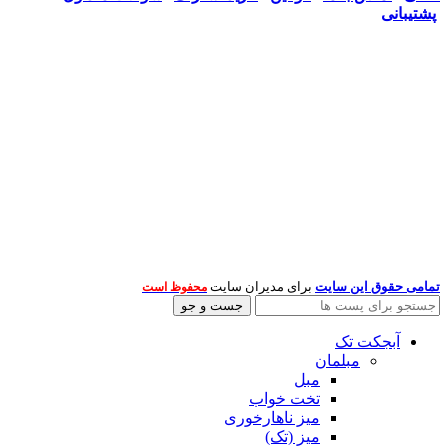
پشتیبانی
تمامی حقوق این سایت
برای مدیران سایت
محفوظ است
جست و جو
آبجکت تک
مبلمان
مبل
تخت خواب
میز ناهارخوری
میز (تک)