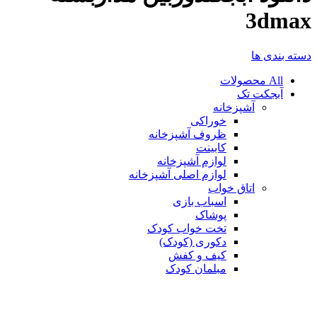
3dmax
دسته بندی ها
All
محصولات
آبجکت تک
آشپزخانه
خوراکی
ظروف آشپزخانه
کابینت
لوازم آشپزخانه
لوازم اصلی آشپزخانه
اتاق خواب
اسباب بازی
پوشاک
تخت خواب کودک
دکوری (کودک)
کیف و کفش
مبلمان کودک