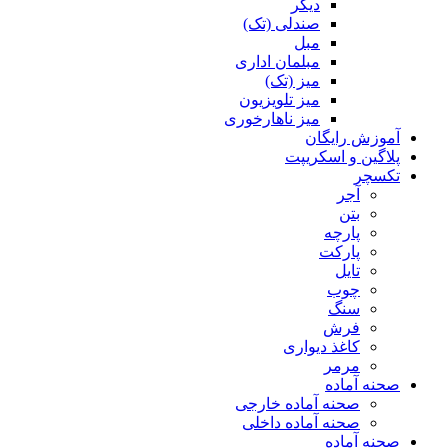
دیگر
صندلی (تک)
مبل
مبلمان اداری
میز (تک)
میز تلویزیون
میز ناهارخوری
آموزش رایگان
پلاگین و اسکریپت
تکسچر
آجر
بتن
پارچه
پارکت
تایل
چوب
سنگ
فرش
کاغذ دیواری
مرمر
صحنه آماده
صحنه آماده خارجی
صحنه آماده داخلی
صحنه آماده