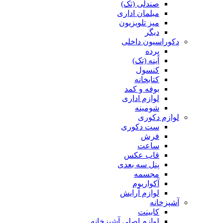
صندلی (تک)
مبلمان اداری
میز تلویزیون
دیگر
دکوراسیون داخلی
پرده
آینه (تک)
کنسول
کتابخانه
بوفه و کمد
لوازم اداری
شومینه
لوازم دکوری
ست دکوری
فرش
ساعت
قاب عکس
پنل سه بعدی
مجسمه
آکواریوم
لوازم آرایش
آشپزخانه
کابینت
لوازم اصلی آشپزخانه