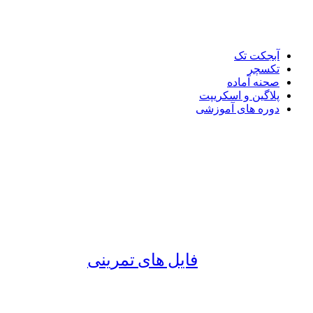
آبجکت تک
تکسچر
صحنه آماده
پلاگین و اسکریپت
دوره های آموزشی
فایل های تمرینی