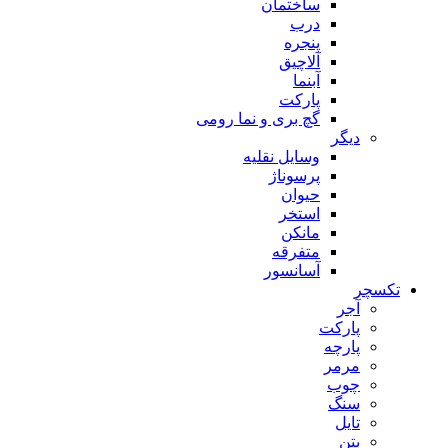
ساختمان
درب
پنجره
آلاچیق
آبنما
پارکت
گچ بری و نما رومی
دیگر
وسایل نقلیه
پرسوناژ
حیوان
استخر
مانکن
متفرقه
آسانسور
تکسچر
آجر
پارکت
پارچه
مرمر
چوب
سنگ
تایل
بتن