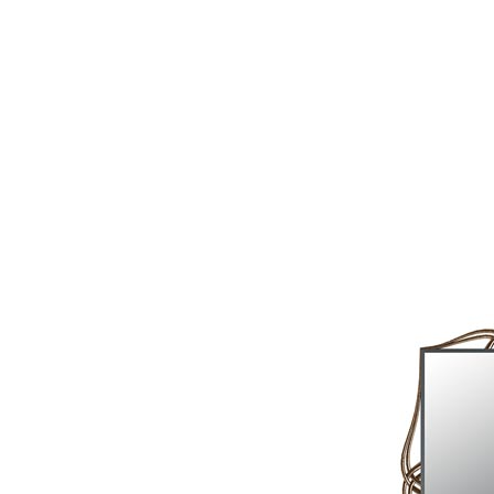
 اسکریپت
تکسچر
صحنه آماده
صحنه آماده