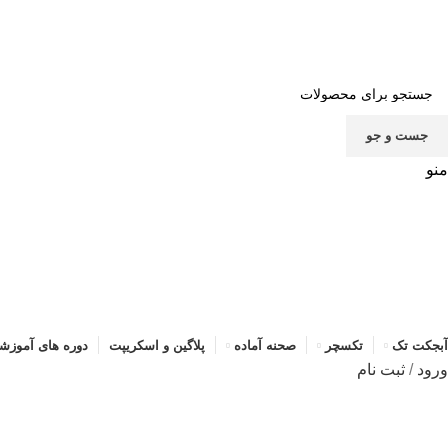
صف
جست و جو
منو
آبجکت تک
تکسچر
صحنه آماده
پلاگین و اسکریپت
دوره های آموزش
ورود
/
ثبت نام