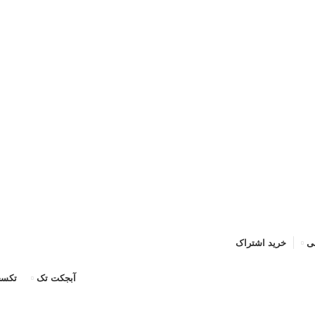
حه اصلی
خرید اشتراک
قوانین
سوالات متداول
تماس با ما
پشتیبان
ی
خرید اشتراک
آبجکت تک
تکسچ