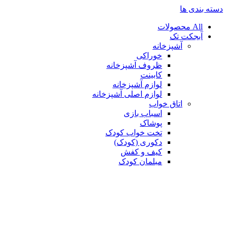
دسته بندی ها
All
محصولات
آبجکت تک
آشپزخانه
خوراکی
ظروف آشپزخانه
کابینت
لوازم آشپزخانه
لوازم اصلی آشپزخانه
اتاق خواب
اسباب بازی
پوشاک
تخت خواب کودک
دکوری (کودک)
کیف و کفش
مبلمان کودک