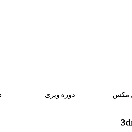
ی مکس
دوره ویری
د