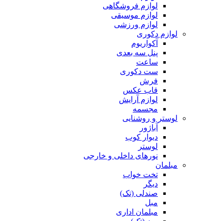
لوازم فروشگاهی
لوازم موسیقی
لوازم ورزشی
لوازم دکوری
آکواریوم
پنل سه بعدی
ساعت
ست دکوری
فرش
قاب عکس
لوازم آرایش
مجسمه
لوستر و روشنایی
آباژور
دیوار کوب
لوستر
نورهای داخلی و خارجی
مبلمان
تخت خواب
دیگر
صندلی (تک)
مبل
مبلمان اداری