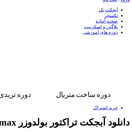
آبجکت تک
تکسچر
صحنه آماده
پلاگین و اسکریپت
دوره های آموزشی
دوره ساخت متریال
دوره ترید
خرید اشتراک
دانلود آبجکت تراکتور بولدوزر 3dmax