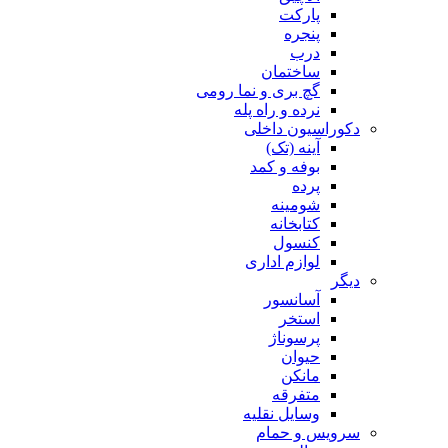
پارکت
پنجره
درب
ساختمان
گچ بری و نما رومی
نرده و راه پله
دکوراسیون داخلی
آینه (تک)
بوفه و کمد
پرده
شومینه
کتابخانه
کنسول
لوازم اداری
دیگر
آسانسور
استخر
پرسوناژ
حیوان
مانکن
متفرقه
وسایل نقلیه
سرویس و حمام