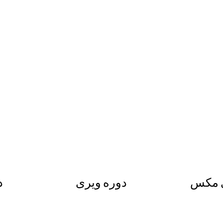
ی مکس
دوره ویری
د