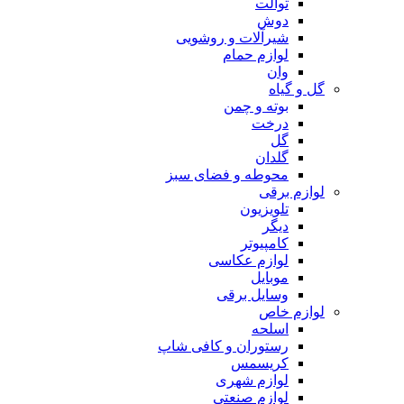
توالت
دوش
شیرآلات و روشویی
لوازم حمام
وان
گل و گیاه
بوته و چمن
درخت
گل
گلدان
محوطه و فضای سبز
لوازم برقی
تلویزیون
دیگر
کامپیوتر
لوازم عکاسی
موبایل
وسایل برقی
لوازم خاص
اسلحه
رستوران و کافی شاپ
کریسمس
لوازم شهری
لوازم صنعتی