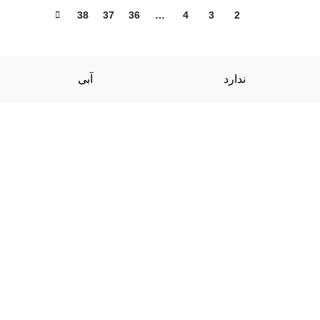
38
37
36
…
4
3
2
1
ندارد
آبی
صفحه
اصلی
تماس با ما
قوانین
خرید اشتراک
سوالات متداول
پشتیبانی