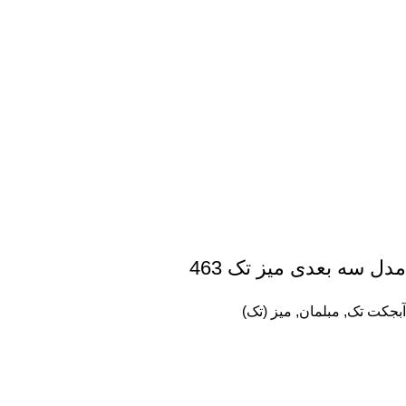
مدل سه بعدی میز تک 463
آبجکت تک
,
مبلمان
,
میز (تک)