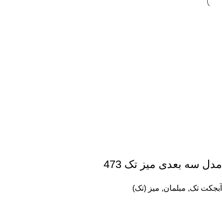
مدل سه بعدی میز تک 473
آبجکت تک
,
مبلمان
,
میز (تک)