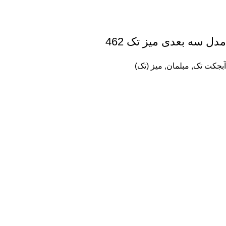
مدل سه بعدی میز تک 462
آبجکت تک
,
مبلمان
,
میز (تک)