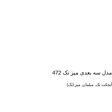
مدل سه بعدی میز تک 472
آبجکت تک
,
مبلمان
,
میز (تک)