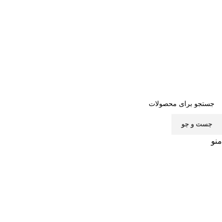
صفحه اصلی
خرید اشتراک
قوانین
سوالات متداول
تماس با ما
پشتیبانی
جست و جو
منو