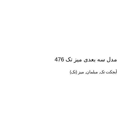
مدل سه بعدی میز تک 476
آبجکت تک
,
مبلمان
,
میز (تک)