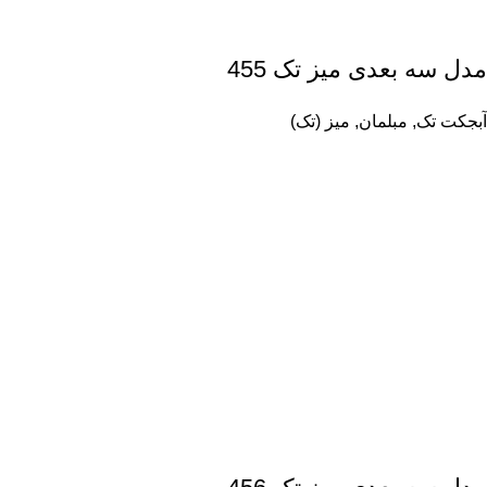
مدل سه بعدی میز تک 455
آبجکت تک
,
مبلمان
,
میز (تک)