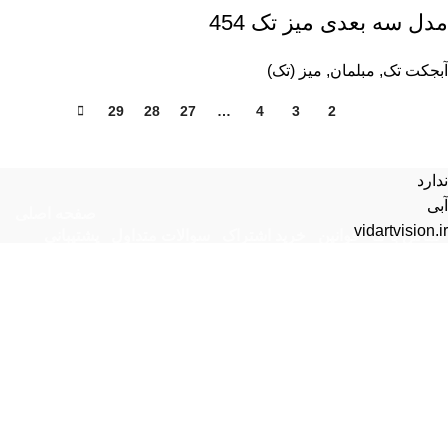
مدل سه بعدی میز تک 454
آبجکت تک
,
مبلمان
,
میز (تک)
29
28
27
…
4
3
2
1
ندارد
آبی
صفحه اصلی
vidartvision.ir
تماس با ما
قوانین
خرید اشتراک
سوالات متداول
پشتیبانی