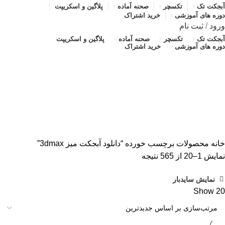
آبجکت تک
تکسچر
صحنه آماده
پلاگین و اسکریپت
دوره های آموزشی
خرید اشتراک
ورود
/
ثبت نام
آبجکت تک
تکسچر
صحنه آماده
پلاگین و اسکریپت
دوره های آموزشی
خرید اشتراک
دانلود آبجکت میز 3dmax
دسته بندی ها
ALL
محصولات
آبجکت تک
آموزش رایگان
پلاگین و اسکریپت
تکسچر
صحنه آماده
صحنه آماده
خانه
محصولات برچسب خورده “دانلود آبجکت میز 3dmax”
مرتب‌سازی
نمایش 1–20 از 565 نتیجه
بر
نمایش سایدبار
اساس
Show
20
جدیدترین