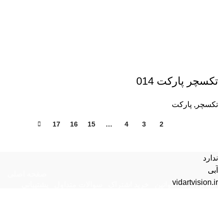
تکسچر پارکت 014
تکسچر
,
پارکت
17
16
15
…
4
3
2
1
ندارد
آبی
صفحه اصلی
vidartvision.ir
تماس با ما
قوانین
خرید اشتراک
سوالات متداول
پشتیبانی