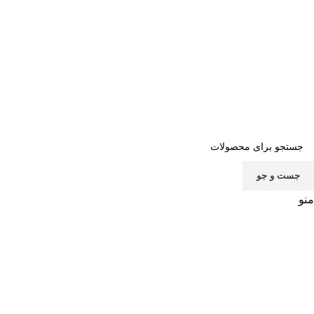
صفحه اصلی
خرید اشتراک
قوانین
سوالات متداول
تماس با ما
پشتیبانی
جست و جو
منو