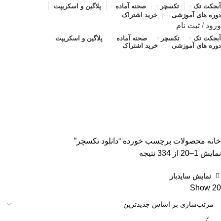
آبجکت تک
تکسچر
صحنه آماده
پلاگین و اسکریپت
دوره های آموزشی
خرید اشتراک
ورود
/
ثبت نام
آبجکت تک
تکسچر
صحنه آماده
پلاگین و اسکریپت
دوره های آموزشی
خرید اشتراک
دانلود تکسچر
دسته بندی ها
ALL
محصولات
آبجکت تک
آموزش رایگان
پلاگین و اسکریپت
تکسچر
صحنه آماده
صحنه آماده
خانه
محصولات برچسب خورده “دانلود تکسچر”
مرتب‌سازی
نمایش 1–20 از 334 نتیجه
بر
نمایش سایدبار
اساس
Show
20
جدیدترین