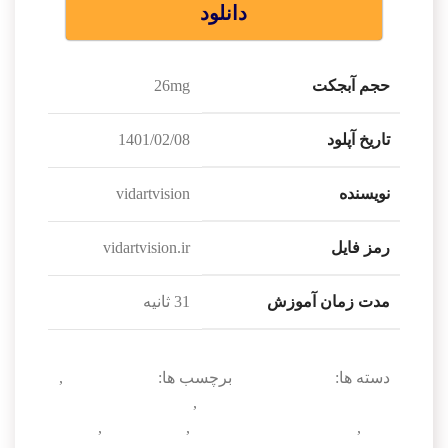
دانلود
حجم آبجکت
26mg
تاریخ آپلود
1401/02/08
نویسنده
vidartvision
رمز فایل
vidartvision.ir
مدت زمان آموزش
31 ثانیه
دسته ها:
آموزش رایگان
برچسب ها:
آموزش تریدی
,
آموزش دوربین در تریدی مکس
,
آموزش رایگان تریدی
مکس
,
تاثیر دوربین در رندر خوب
,
تریدی مکس
,
دوربین