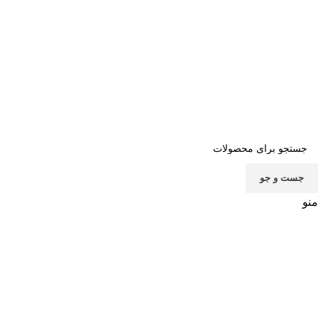
صفحه اصلی
خرید اشتراک
قوانین
سوالات متداول
تماس با ما
پشتیبانی
جست و جو
منو