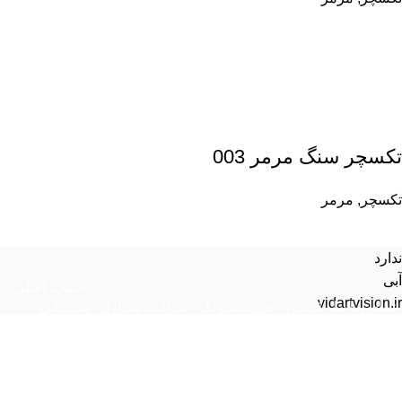
تکسچر سنگ مرمر 003
تکسچر
,
مرمر
ندارد
آبی
صفحه اصلی
vidartvision.ir
تماس با ما
قوانین
خرید اشتراک
سوالات متداول
پشتیبانی