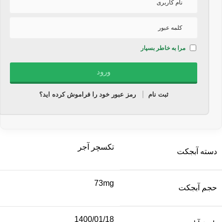
مرا به خاطر بسپار
ثبت نام
رمز عبور خود را فراموش کرده اید؟
تکسچر آجر
دسته آبجکت
73mg
حجم آبجکت
1400/01/18