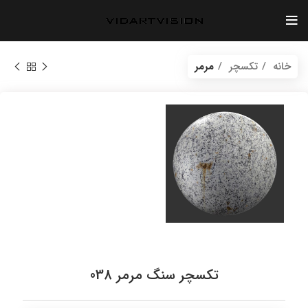
خانه
تکسچر
مرمر
vidartvision.ir
تکسچر سنگ مرمر 038