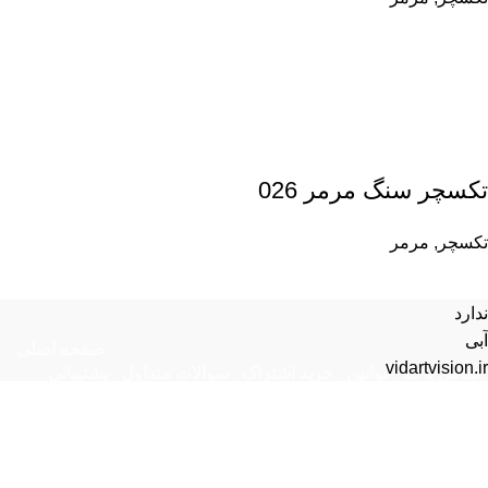
تکسچر سنگ مرمر 026
تکسچر
,
مرمر
ندارد
آبی
صفحه اصلی
vidartvision.ir
تماس با ما
قوانین
خرید اشتراک
سوالات متداول
پشتیبانی