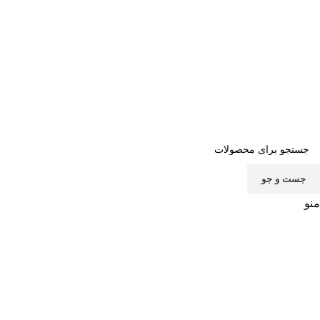
صفحه اصلی
خرید اشتراک
قوانین
سوالات متداول
تماس با ما
پشتیبانی
جست و جو
منو