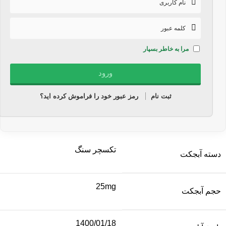
مرا به خاطر بسپار
ثبت نام
رمز عبور خود را فراموش کرده اید؟
تکسچر سنگ
دسته آبجکت
25mg
حجم آبجکت
1400/01/18