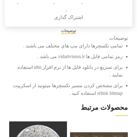
دانلود texture پارچه
,
دانلود تکسچر
,
دانلود تکسچر pbr
,
دانلود تکسچر با کیفیت
,
دانلود تکسچر پارچه
اشتراک گذاری
توضیحات
توضیحات
تمامی تکسچرها دارای مپ های مختلف می باشند .
رمز تمامی فایل ها vidartvision.ir می باشد .
برای تسریع در دانلود فایل ها از نرم افزار idm استفاده
نمایید .
برای مشخص کردن مسیر تکسچرها میتونید از اسکریپت
relink bitmap استفاده کنید .
محصولات مرتبط