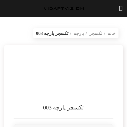
خانه
تکسچر
پارچه
تکسچر پارچه 003
بازگشت به محصولات
vidartvision.ir
تکسچر پارچه 003