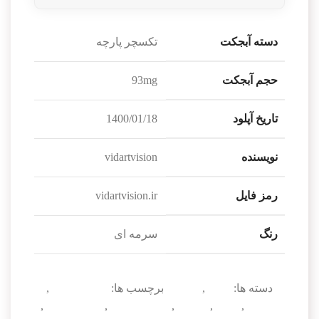
دسته آبجکت
تکسچر پارچه
حجم آبجکت
93mg
تاریخ آپلود
1400/01/18
نویسنده
vidartvision
رمز فایل
vidartvision.ir
رنگ
سرمه ای
دسته ها:
پارچه
,
تکسچر
برچسب ها:
texture پارچه
,
textures
,
پارچه
,
تکسچر
,
تکسچر پارچه
,
دانلود texture
,