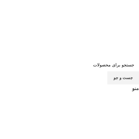
صفحه اصلی
خرید اشتراک
قوانین
سوالات متداول
تماس با ما
پشتیبانی
جست و جو
منو