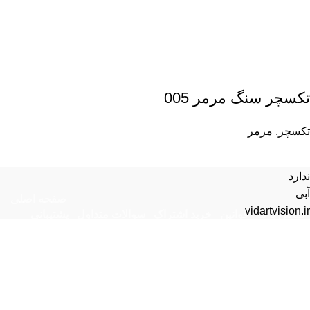
تکسچر سنگ مرمر 005
تکسچر
,
مرمر
ندارد
آبی
صفحه اصلی
vidartvision.ir
تماس با ما
قوانین
خرید اشتراک
سوالات متداول
پشتیبانی