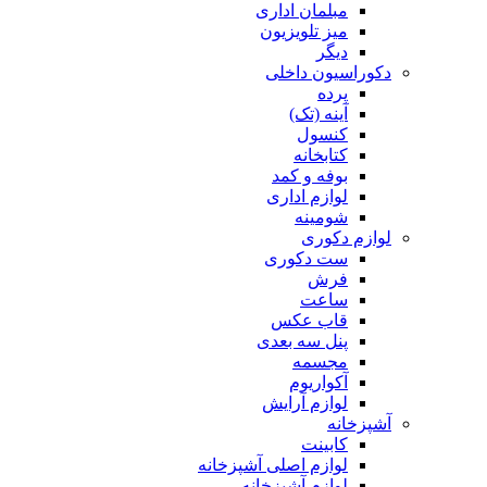
مبلمان اداری
میز تلویزیون
دیگر
دکوراسیون داخلی
پرده
آینه (تک)
کنسول
کتابخانه
بوفه و کمد
لوازم اداری
شومینه
لوازم دکوری
ست دکوری
فرش
ساعت
قاب عکس
پنل سه بعدی
مجسمه
آکواریوم
لوازم آرایش
آشپزخانه
کابینت
لوازم اصلی آشپزخانه
لوازم آشپزخانه