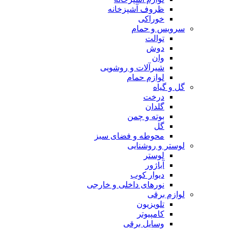
ظروف آشپزخانه
خوراکی
سرویس و حمام
توالت
دوش
وان
شیرآلات و روشویی
لوازم حمام
گل و گیاه
درخت
گلدان
بوته و چمن
گل
محوطه و فضای سبز
لوستر و روشنایی
لوستر
آباژور
دیوار کوب
نورهای داخلی و خارجی
لوازم برقی
تلویزیون
کامپیوتر
وسایل برقی