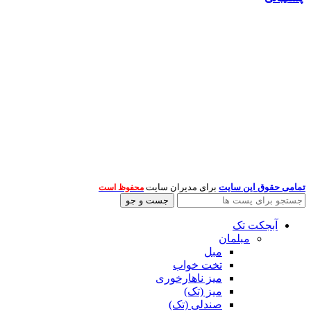
تمامی حقوق این سایت
برای مدیران سایت
محفوظ است
جست و جو
آبجکت تک
مبلمان
مبل
تخت خواب
میز ناهارخوری
میز (تک)
صندلی (تک)