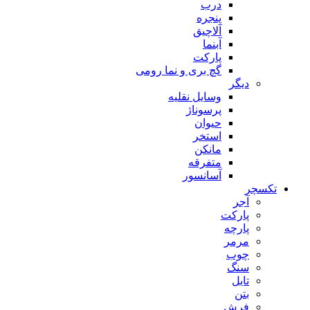
درب
پنجره
آلاچیق
آبنما
پارکت
گچ بری و نما رومی
دیگر
وسایل نقلیه
پرسوناژ
حیوان
استخر
مانکن
متفرقه
آسانسور
تکسچر
آجر
پارکت
پارچه
مرمر
چوب
سنگ
تایل
بتن
فرش