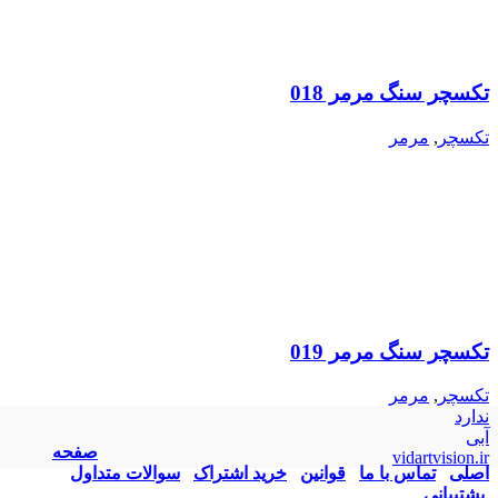
تکسچر سنگ مرمر 018
تکسچر
,
مرمر
تکسچر سنگ مرمر 019
تکسچر
,
مرمر
ندارد
آبی
صفحه
vidartvision.ir
اصلی
تماس با ما
قوانین
خرید اشتراک
سوالات متداول
پشتیبانی