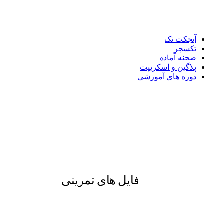
آبجکت تک
تکسچر
صحنه آماده
پلاگین و اسکریپت
دوره های آموزشی
فایل های تمرینی