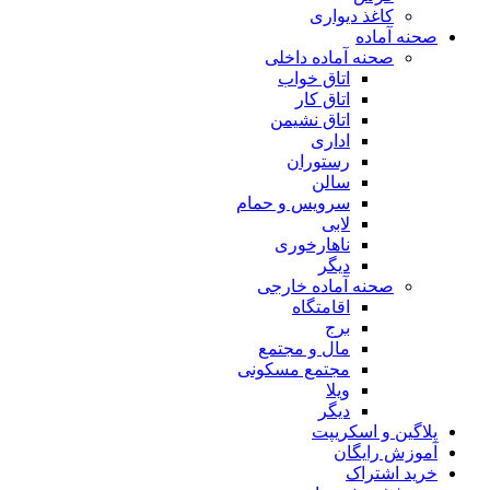
کاغذ دیواری
صحنه آماده
صحنه آماده داخلی
اتاق خواب
اتاق کار
اتاق نشیمن
اداری
رستوران
سالن
سرویس و حمام
لابی
ناهارخوری
دیگر
صحنه آماده خارجی
اقامتگاه
برج
مال و مجتمع
مجتمع مسکونی
ویلا
دیگر
پلاگین و اسکریپت
آموزش رایگان
خرید اشتراک