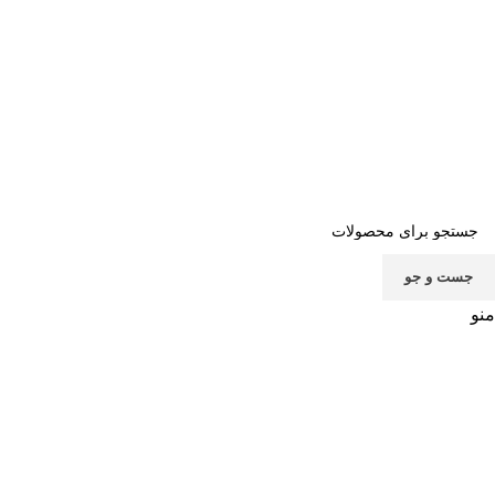
صفحه اصلی
خرید اشتراک
قوانین
سوالات متداول
تماس با ما
پشتیبانی
جست و جو
منو