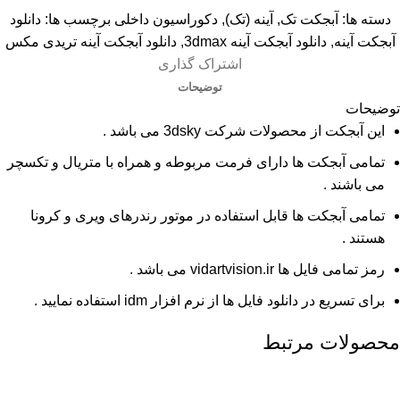
دسته ها:
آبجکت تک
,
آینه (تک)
,
دکوراسیون داخلی
برچسب ها:
دانلود
آبجکت آینه
,
دانلود آبجکت آینه 3dmax
,
دانلود آبجکت آینه تریدی مکس
اشتراک گذاری
توضیحات
توضیحات
این آبجکت از محصولات شرکت 3dsky می باشد .
تمامی آبجکت ها دارای فرمت مربوطه و همراه با متریال و تکسچر
می باشند .
تمامی آبجکت ها قابل استفاده در موتور رندرهای ویری و کرونا
هستند .
رمز تمامی فایل ها vidartvision.ir می باشد .
برای تسریع در دانلود فایل ها از نرم افزار idm استفاده نمایید .
محصولات مرتبط