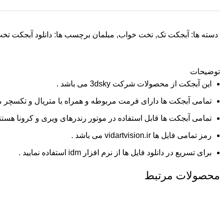
دسته ها:
آبجکت تک
,
تخت خواب
,
مبلمان
برچسب ها:
دانلود آبجکت تخ
توضیحات
این آبجکت از محصولات شرکت 3dsky می باشد .
تمامی آبجکت ها دارای فرمت مربوطه و همراه با متریال و تکسچر م
تمامی آبجکت ها قابل استفاده در موتور رندرهای ویری و کرونا هستند
رمز تمامی فایل ها vidartvision.ir می باشد .
برای تسریع در دانلود فایل ها از نرم افزار idm استفاده نمایید .
محصولات مرتبط