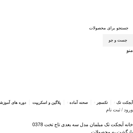
صف
جست و جو
منو
آبجکت تک
تکسچر
صحنه آماده
پلاگین و اسکریپت
دوره های آموزش
ورود
/
ثبت نام
خانه
آبجکت تک
مبلمان
مدل سه بعدی تاج تخت 0378
بازگشت به محصولات