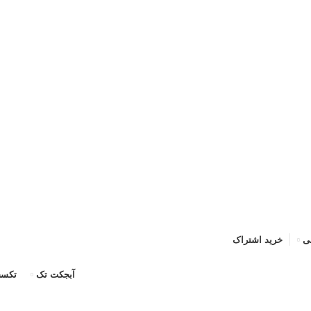
حه اصلی
خرید اشتراک
قوانین
سوالات متداول
تماس با ما
پشتیبان
ی
خرید اشتراک
آبجکت تک
تکسچ