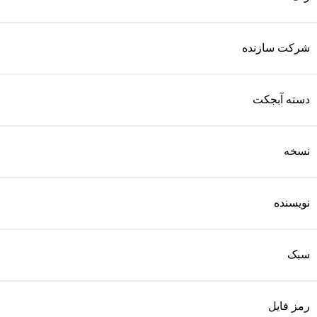
شرکت سازنده
دسته آبجکت
نسخه
نویسنده
سبک
رمز فایل