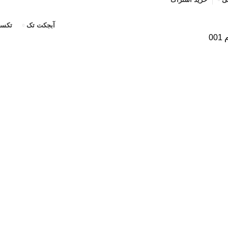
آبجکت تک
تکسچ
0