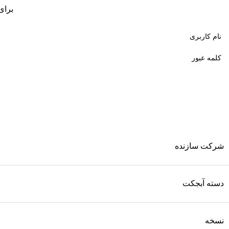
برای
شرکت سازنده
دسته آبجکت
نسخه