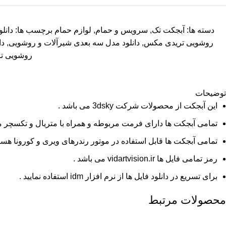
دسته ها:
آبجکت تک
,
سرویس و حمام
,
لوازم حمام
برچسب ها:
دانل
روشویی تریدی مکس
,
دانلود مدل سه بعدی شیرآلات و روشویی
,
دا
روشویی ت
توضیحات
این آبجکت از محصولات شرکت 3dsky می باشد .
تمامی آبجکت ها دارای فرمت مربوطه و همراه با متریال و تکسچر م
تمامی آبجکت ها قابل استفاده در موتور رندرهای ویری و کورونا هستن
رمز تمامی فایل ها vidartvision.ir می باشد .
برای تسریع در دانلود فایل ها از نرم افزار idm استفاده نمایید .
محصولات مرتبط