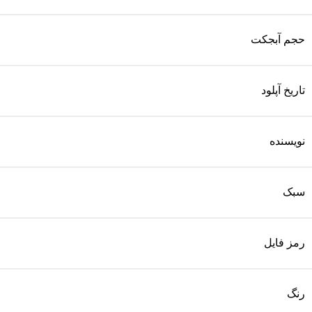
حجم آبجکت
تاریخ آپلود
نویسنده
سبک
رمز فایل
رنگ