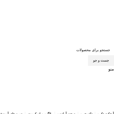
صف
جست و جو
منو
آبجکت تک
تکسچر
صحنه آماده
پلاگین و اسکریپت
دوره های آموزش