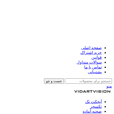
صفحه اصلی
خرید اشتراک
قوانین
سوالات متداول
تماس با ما
پشتیبانی
جست و جو
منو
آبجکت تک
تکسچر
صحنه آماده