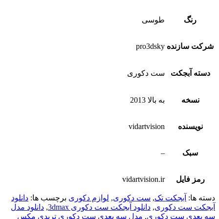
رنگ
طوسی
شرکت سازنده
pro3dsky
دسته آبجکت
ست دکوری
نسخه
به بالا 2013
نویسنده
vidartvision
سبک
–
رمز فایل
vidartvision.ir
دسته ها:
آبجکت تک
,
ست دکوری
,
لوازم دکوری
برچسب ها:
دانلود
آبجکت ست دکوری
,
دانلود آبجکت ست دکوری 3dmax
,
دانلود مدل
سه بعدی ست دکوری
,
مدل سه بعدی ست دکوری تریدی مکس