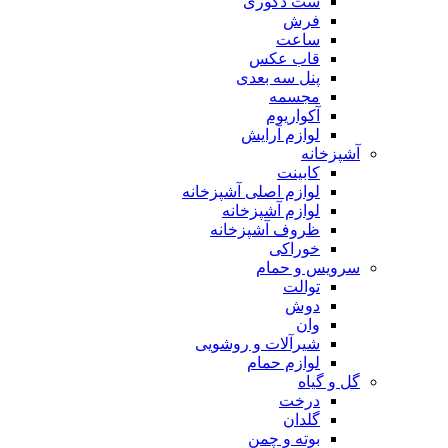
ست دکوری
فرش
ساعت
قاب عکس
پنل سه بعدی
مجسمه
آکواریوم
لوازم آرایش
آشپزخانه
کابینت
لوازم اصلی آشپزخانه
لوازم آشپزخانه
ظروف آشپزخانه
خوراکی
سرویس و حمام
توالت
دوش
وان
شیرآلات و روشویی
لوازم حمام
گل و گیاه
درخت
گلدان
بوته و چمن