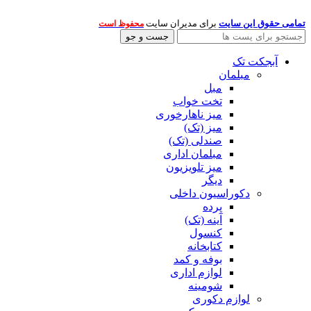
تمامی حقوق این سایت
برای مدیران سایت
محفوظ است
جست و جو
آبجکت تک
مبلمان
مبل
تخت خواب
میز ناهارخوری
میز (تک)
صندلی (تک)
مبلمان اداری
میز تلویزیون
دیگر
دکوراسیون داخلی
پرده
آینه (تک)
کنسول
کتابخانه
بوفه و کمد
لوازم اداری
شومینه
لوازم دکوری