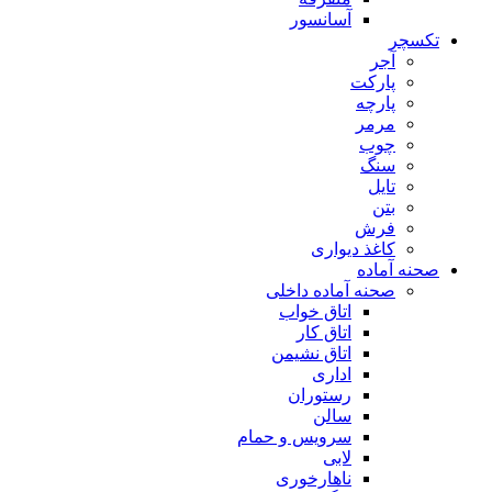
آسانسور
تکسچر
آجر
پارکت
پارچه
مرمر
چوب
سنگ
تایل
بتن
فرش
کاغذ دیواری
صحنه آماده
صحنه آماده داخلی
اتاق خواب
اتاق کار
اتاق نشیمن
اداری
رستوران
سالن
سرویس و حمام
لابی
ناهارخوری