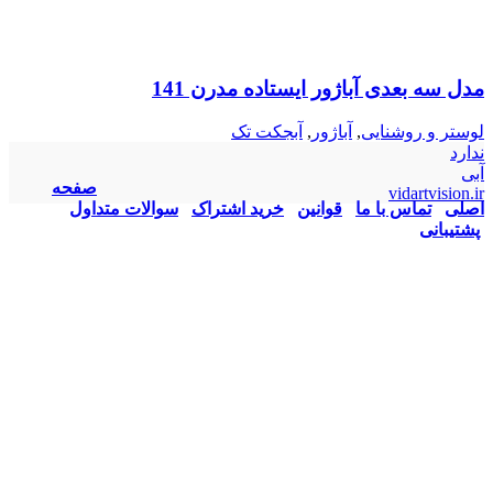
مدل سه بعدی آباژور ایستاده مدرن 141
لوستر و روشنایی
,
آباژور
,
آبجکت تک
ندارد
آبی
صفحه
vidartvision.ir
اصلی
تماس با ما
قوانین
خرید اشتراک
سوالات متداول
پشتیبانی