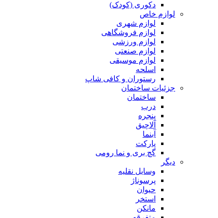
دکوری (کودک)
لوازم خاص
لوازم شهری
لوازم فروشگاهی
لوازم ورزشی
لوازم صنعتی
لوازم موسیقی
اسلحه
رستوران و کافی شاپ
جزئیات ساختمان
ساختمان
درب
پنجره
آلاچیق
آبنما
پارکت
گچ بری و نما رومی
دیگر
وسایل نقلیه
پرسوناژ
حیوان
استخر
مانکن
متفرقه