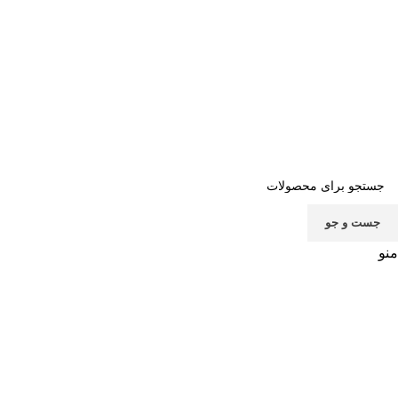
صفحه اصلی
خرید اشتراک
قوانین
سوالات متداول
تماس با ما
پشتیبانی
جست و جو
منو