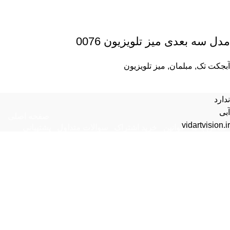
مدل سه بعدی میز تلویزیون 0076
آبجکت تک
,
مبلمان
,
میز تلویزیون
ندارد
آبی
صفحه اصلی
vidartvision.ir
تماس با ما
قوانین
خرید اشتراک
سوالات متداول
پشتیبانی