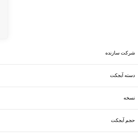
شرکت سازنده
دسته آبجکت
نسخه
حجم آبجکت