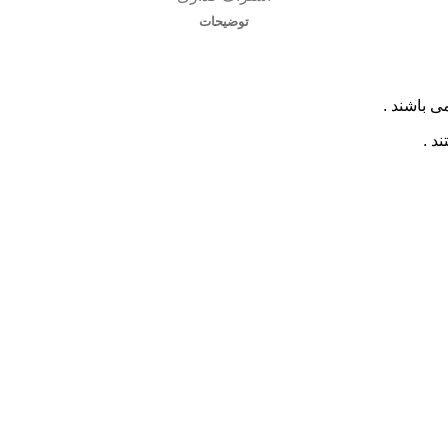
توضیحات
ی باشند .
د .