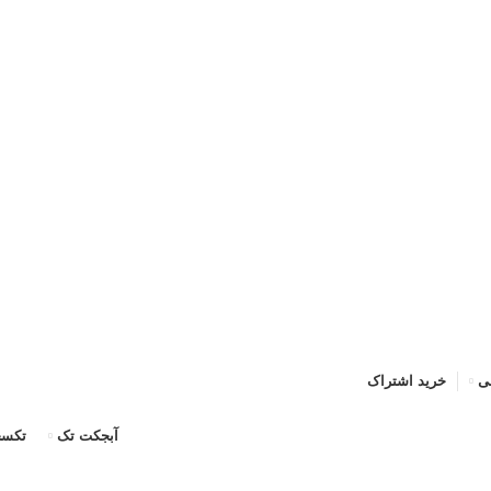
حه اصلی
خرید اشتراک
قوانین
سوالات متداول
تماس با ما
پشتیبان
ی
خرید اشتراک
آبجکت تک
تکسچ