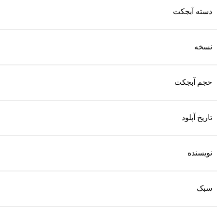
دسته آبجکت
نسخه
حجم آبجکت
تاریخ آپلود
نویسنده
سبک