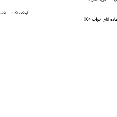
آبجکت تک
تکسچ
 اتاق خواب 004