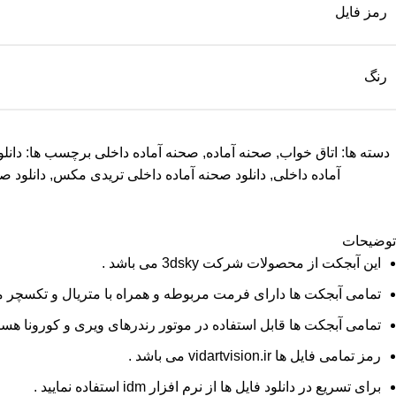
رمز فایل
رنگ
دسته ها:
اتاق خواب
,
صحنه آماده
,
صحنه آماده داخلی
برچسب ها:
دانل
آماده داخلی
,
دانلود صحنه آماده داخلی تریدی مکس
,
دانلود ص
توضیحات
این آبجکت از محصولات شرکت 3dsky می باشد .
تمامی آبجکت ها دارای فرمت مربوطه و همراه با متریال و تکسچر م
تمامی آبجکت ها قابل استفاده در موتور رندرهای ویری و کورونا هستن
رمز تمامی فایل ها vidartvision.ir می باشد .
برای تسریع در دانلود فایل ها از نرم افزار idm استفاده نمایید .