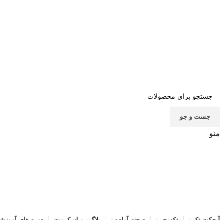
صف
جست و جو
منو
آبجکت تک
تکسچر
صحنه آماده
پلاگین و اسکریپت
دوره های آموزش