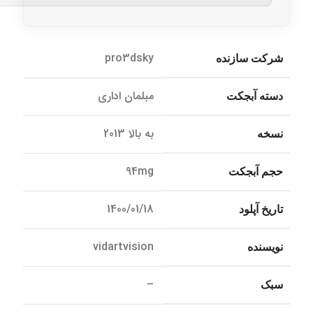
pro3dsky
شرکت سازنده
مبلمان اداری
دسته آبجکت
به بالا 2013
نسخه
94mg
حجم آبجکت
1400/01/18
تاریخ آپلود
vidartvision
نویسنده
–
سبک