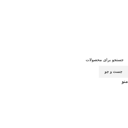
صفحه اصلی
خرید اشتراک
قوانین
سوالات متداول
تماس با ما
پشتیبانی
جست و جو
منو