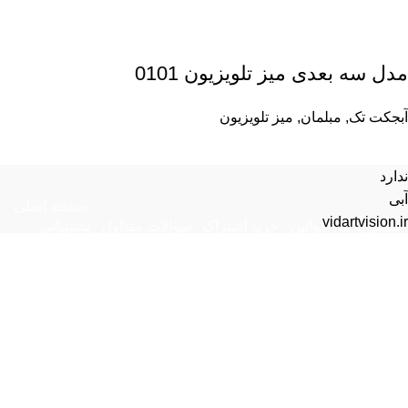
مدل سه بعدی میز تلویزیون 0101
آبجکت تک
,
مبلمان
,
میز تلویزیون
ندارد
آبی
صفحه اصلی
vidartvision.ir
تماس با ما
قوانین
خرید اشتراک
سوالات متداول
پشتیبانی