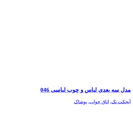
مدل سه بعدی لباس و چوب لباسی 046
آبجکت تک
,
اتاق خواب
,
پوشاک