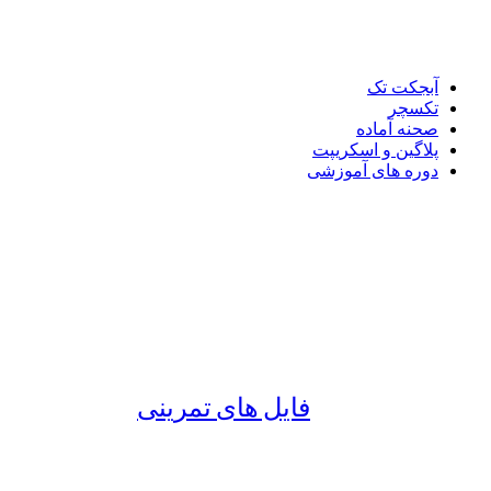
آبجکت تک
تکسچر
صحنه آماده
پلاگین و اسکریپت
دوره های آموزشی
فایل های تمرینی