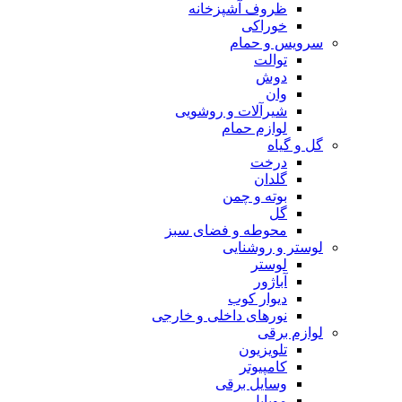
ظروف آشپزخانه
خوراکی
سرویس و حمام
توالت
دوش
وان
شیرآلات و روشویی
لوازم حمام
گل و گیاه
درخت
گلدان
بوته و چمن
گل
محوطه و فضای سبز
لوستر و روشنایی
لوستر
آباژور
دیوار کوب
نورهای داخلی و خارجی
لوازم برقی
تلویزیون
کامپیوتر
وسایل برقی
موبایل