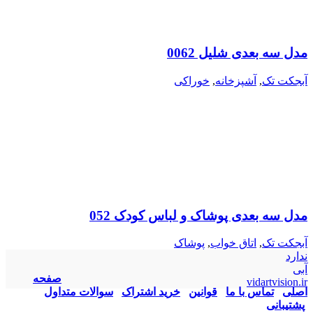
مدل سه بعدی شلیل 0062
آبجکت تک
,
آشپزخانه
,
خوراکی
مدل سه بعدی پوشاک و لباس کودک 052
آبجکت تک
,
اتاق خواب
,
پوشاک
ندارد
آبی
صفحه
vidartvision.ir
اصلی
تماس با ما
قوانین
خرید اشتراک
سوالات متداول
پشتیبانی