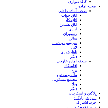
کاغذ دیواری
صحنه آماده
صحنه آماده داخلی
اتاق خواب
اتاق کار
اتاق نشیمن
اداری
رستوران
سالن
سرویس و حمام
لابی
ناهارخوری
دیگر
صحنه آماده خارجی
اقامتگاه
برج
مال و مجتمع
مجتمع مسکونی
ویلا
دیگر
پلاگین و اسکریپت
آموزش رایگان
خرید اشتراک
ورود / فرم ثبت نام