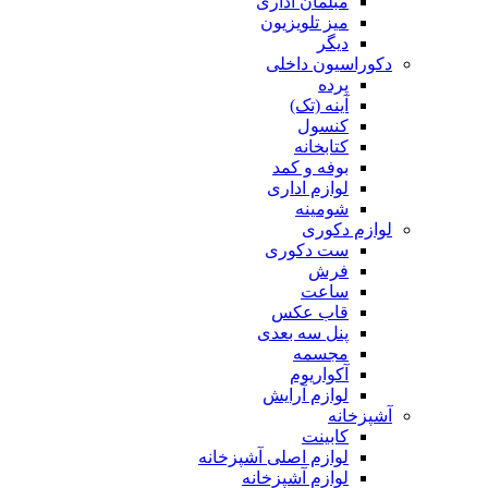
مبلمان اداری
میز تلویزیون
دیگر
دکوراسیون داخلی
پرده
آینه (تک)
کنسول
کتابخانه
بوفه و کمد
لوازم اداری
شومینه
لوازم دکوری
ست دکوری
فرش
ساعت
قاب عکس
پنل سه بعدی
مجسمه
آکواریوم
لوازم آرایش
آشپزخانه
کابینت
لوازم اصلی آشپزخانه
لوازم آشپزخانه