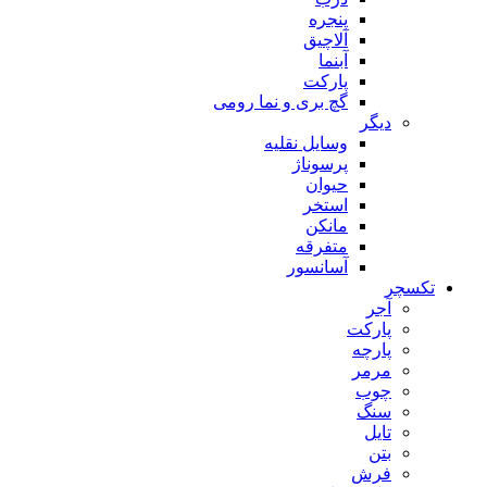
پنجره
آلاچیق
آبنما
پارکت
گچ بری و نما رومی
دیگر
وسایل نقلیه
پرسوناژ
حیوان
استخر
مانکن
متفرقه
آسانسور
تکسچر
آجر
پارکت
پارچه
مرمر
چوب
سنگ
تایل
بتن
فرش