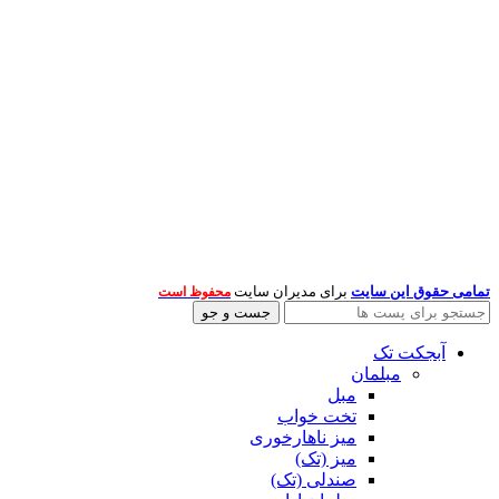
تمامی حقوق این سایت
برای مدیران سایت
محفوظ است
جست و جو
آبجکت تک
مبلمان
مبل
تخت خواب
میز ناهارخوری
میز (تک)
صندلی (تک)