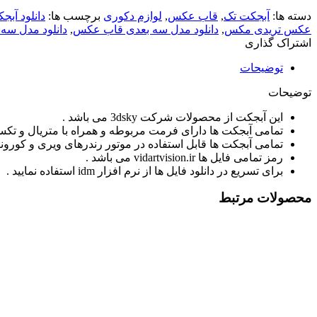
دسته ها:
آبجکت تک
,
قاب عکس
,
لوازم دکوری
برچسب ها:
دانلود آبجکت x
عکس تریدی مکس
,
دانلود مدل سه بعدی قاب عکس
,
دانلود مدل سه ب
اشتراک گذاری
توضیحات
توضیحات
این آبجکت از محصولات شرکت 3dsky می باشد .
تمامی آبجکت ها دارای فرمت مربوطه و همراه با متریال و تکس
تمامی آبجکت ها قابل استفاده در موتور رندرهای ویری و کورونا
رمز تمامی فایل ها vidartvision.ir می باشد .
برای تسریع در دانلود فایل ها از نرم افزار idm استفاده نمایید .
محصولات مرتبط