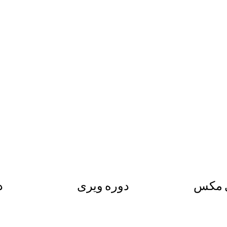
ی مکس
دوره ویری
د