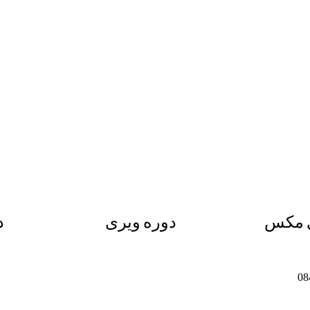
ی مکس
دوره ویری
د