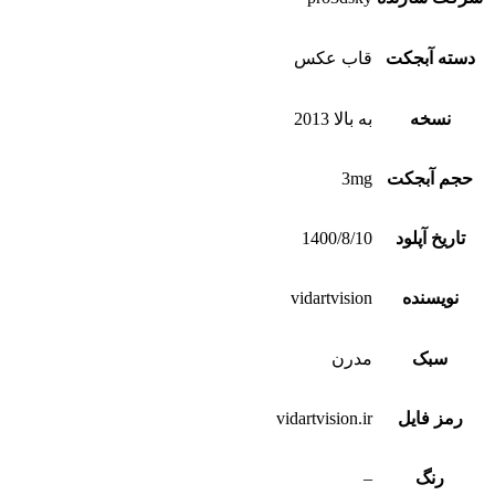
دسته آبجکت
قاب عکس
نسخه
به بالا 2013
حجم آبجکت
3mg
تاریخ آپلود
1400/8/10
نویسنده
vidartvision
سبک
مدرن
رمز فایل
vidartvision.ir
رنگ
–