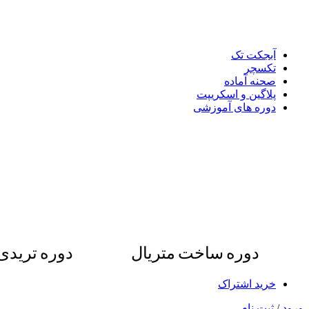
آبجکت تک
تکسچر
صحنه آماده
پلاگین و اسکریپت
دوره های آموزشی
دوره ساخت متریال
دوره ترید
خرید اشتراک
ورود
/
ثبت نام