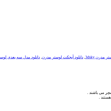
 مدرن 3dsky
,
دانلود آبجکت لوستر مدرن
,
دانلود مدل سه بعدی لوس
چر می باشند .
هستند .