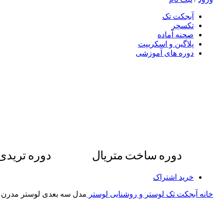
آبجکت تک
تکسچر
صحنه آماده
پلاگین و اسکریپت
دوره های آموزشی
دوره ساخت متریال
دوره ترید
خرید اشتراک
خانه
آبجکت تک
لوستر و روشنایی
لوستر
مدل سه بعدی لوستر مدرن 0107