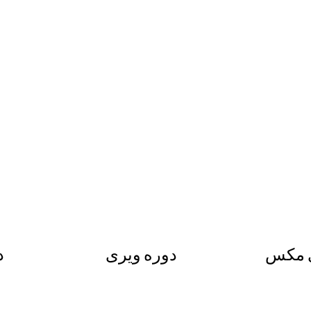
ی مکس
دوره ویری
د