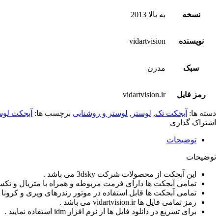
نسخه
به بالا 2013
نویسنده
vidartvision
سبک
مدرن
رمز فایل
vidartvision.ir
دسته ها:
آبجکت تک
,
لوستر
,
لوستر و روشنایی
برچسب ها:
آبجکت لوستر
اشتراک گذاری
توضیحات
توضیحات
این آبجکت از محصولات شرکت 3dsky می باشد .
تمامی آبجکت ها دارای فرمت مربوطه و همراه با متریال و تکس
تمامی آبجکت ها قابل استفاده در موتور رندرهای ویری و کرونا 
رمز تمامی فایل ها vidartvision.ir می باشد .
برای تسریع در دانلود فایل ها از نرم افزار idm استفاده نمایید .