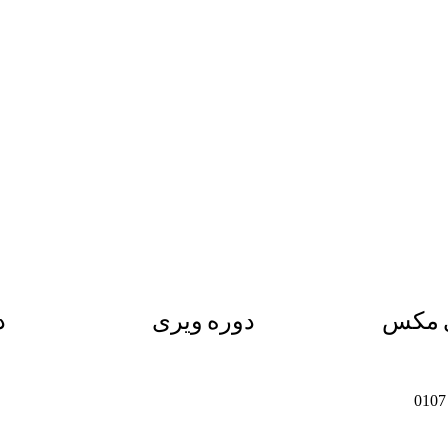
ی مکس
دوره ویری
د