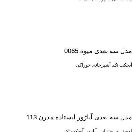
مدل سه بعدی میوه 0065
آبجکت تک
,
آشپزخانه
,
خوراکی
مدل سه بعدی آباژور ایستاده مدرن 113
لوستر و روشنایی
,
آباژور
,
آبجکت تک