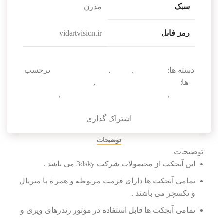
سبک
مدرن
رمز فایل
vidartvision.ir
دسته ها:
آبجکت تک
,
لوستر
,
لوستر و روشنایی
برچسب
ها:
آبجکت لوستر مدرن 3dsky
,
دانلود آبجکت لوستر
مدرن
,
دانلود مدل سه بعدی لوستر مدرن
,
مدل سه
بعدی لوستر مدرن تریدی مکس
اشتراک گذاری
توضیحات
توضیحات
این آبجکت از محصولات شرکت 3dsky می باشد .
تمامی آبجکت ها دارای فرمت مربوطه و همراه با متریال
و تکسچر می باشند .
تمامی آبجکت ها قابل استفاده در موتور رندرهای ویری و