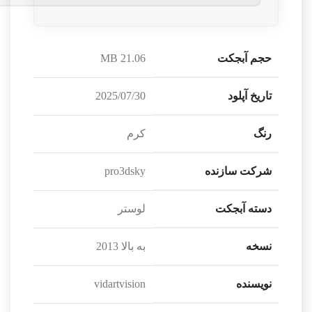
حجم آبجکت
21.06 MB
تاریخ آپلود
2025/07/30
رنگ
کرم
شرکت سازنده
pro3dsky
دسته آبجکت
لوستر
نسخه
به بالا 2013
نویسنده
vidartvision