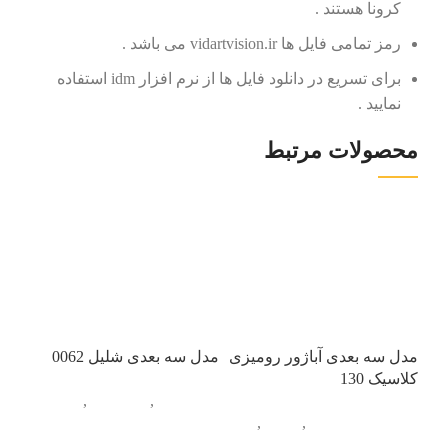
کرونا هستند .
رمز تمامی فایل ها vidartvision.ir می باشد .
برای تسریع در دانلود فایل ها از نرم افزار idm استفاده
نمایید .
محصولات مرتبط
مدل سه بعدی آباژور رومیزی
مدل سه بعدی شلیل 0062
کلاسیک 130
آبجکت تک
,
آشپزخانه
,
لوستر و روشنایی
,
آباژور
,
خوراکی
آبجکت تک