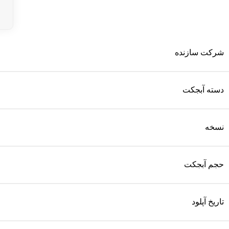
شرکت سازنده
دسته آبجکت
نسخه
حجم آبجکت
تاریخ آپلود