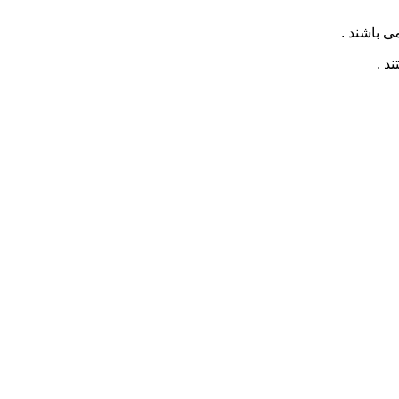
ی باشند .
د .