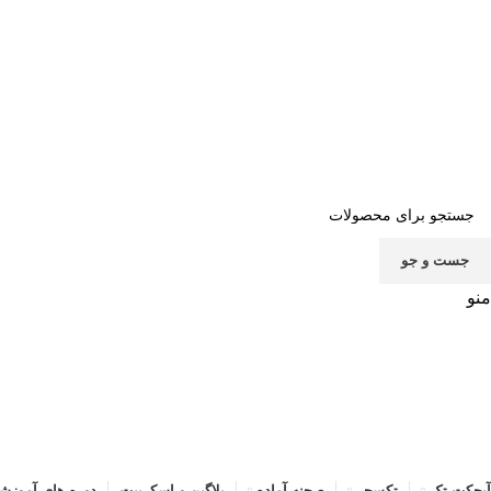
صف
جست و جو
منو
آبجکت تک
تکسچر
صحنه آماده
پلاگین و اسکریپت
دوره های آموزش