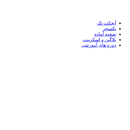
آبجکت تک
تکسچر
صحنه آماده
پلاگین و اسکریپت
دوره های آموزشی