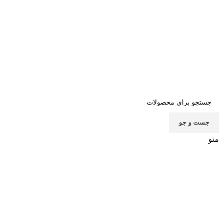
صفحه اصلی
خرید اشتراک
قوانین
سوالات متداول
تماس با ما
پشتیبانی
جست و جو
منو