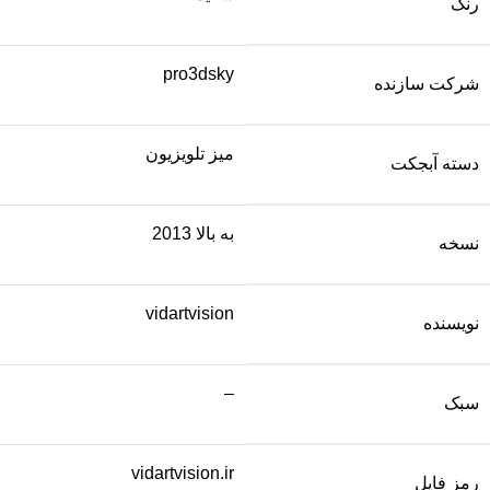
رنگ
pro3dsky
شرکت سازنده
میز تلویزیون
دسته آبجکت
به بالا 2013
نسخه
vidartvision
نویسنده
–
سبک
vidartvision.ir
رمز فایل