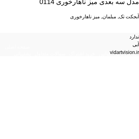
مدل سه بعدی میز ناهارخوری 0114
آبجکت تک
,
مبلمان
,
میز ناهارخوری
ندارد
آبی
صفحه اصلی
vidartvision.ir
تماس با ما
قوانین
خرید اشتراک
سوالات متداول
پشتیبانی