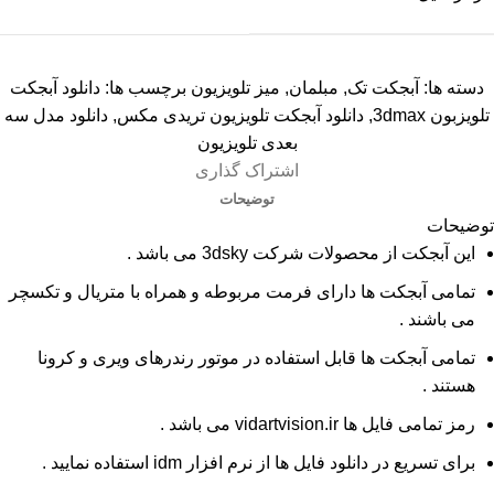
دسته ها:
آبجکت تک
,
مبلمان
,
میز تلویزیون
برچسب ها:
دانلود آبجکت
تلویزبون 3dmax
,
دانلود آبجکت تلویزیون تریدی مکس
,
دانلود مدل سه
بعدی تلویزیون
اشتراک گذاری
توضیحات
توضیحات
این آبجکت از محصولات شرکت 3dsky می باشد .
تمامی آبجکت ها دارای فرمت مربوطه و همراه با متریال و تکسچر
می باشند .
تمامی آبجکت ها قابل استفاده در موتور رندرهای ویری و کرونا
هستند .
رمز تمامی فایل ها vidartvision.ir می باشد .
برای تسریع در دانلود فایل ها از نرم افزار idm استفاده نمایید .