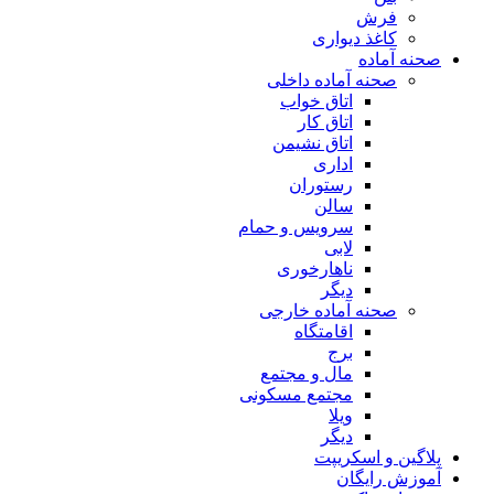
فرش
کاغذ دیواری
صحنه آماده
صحنه آماده داخلی
اتاق خواب
اتاق کار
اتاق نشیمن
اداری
رستوران
سالن
سرویس و حمام
لابی
ناهارخوری
دیگر
صحنه آماده خارجی
اقامتگاه
برج
مال و مجتمع
مجتمع مسکونی
ویلا
دیگر
پلاگین و اسکریپت
آموزش رایگان