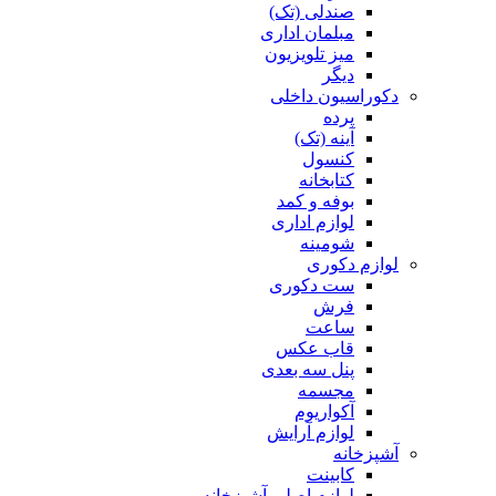
صندلی (تک)
مبلمان اداری
میز تلویزیون
دیگر
دکوراسیون داخلی
پرده
آینه (تک)
کنسول
کتابخانه
بوفه و کمد
لوازم اداری
شومینه
لوازم دکوری
ست دکوری
فرش
ساعت
قاب عکس
پنل سه بعدی
مجسمه
آکواریوم
لوازم آرایش
آشپزخانه
کابینت
لوازم اصلی آشپزخانه