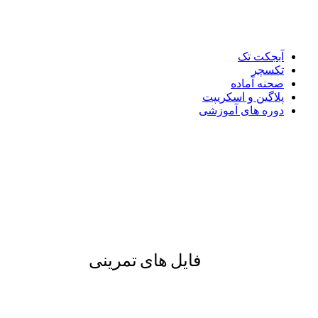
آبجکت تک
تکسچر
صحنه آماده
پلاگین و اسکریپت
دوره های آموزشی
فایل های تمرینی