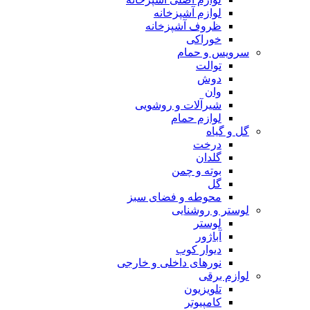
لوازم آشپزخانه
ظروف آشپزخانه
خوراکی
سرویس و حمام
توالت
دوش
وان
شیرآلات و روشویی
لوازم حمام
گل و گیاه
درخت
گلدان
بوته و چمن
گل
محوطه و فضای سبز
لوستر و روشنایی
لوستر
آباژور
دیوار کوب
نورهای داخلی و خارجی
لوازم برقی
تلویزیون
کامپیوتر