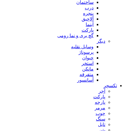
ساختمان
درب
پنجره
آلاچیق
آبنما
پارکت
گچ بری و نما رومی
دیگر
وسایل نقلیه
پرسوناژ
حیوان
استخر
مانکن
متفرقه
آسانسور
تکسچر
آجر
پارکت
پارچه
مرمر
چوب
سنگ
تایل
بتن