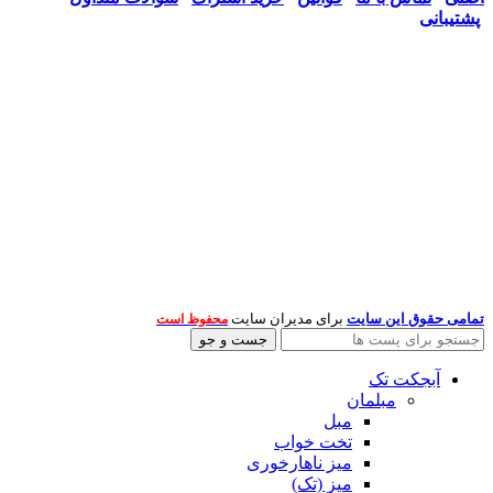
پشتیبانی
تمامی حقوق این سایت
برای مدیران سایت
محفوظ است
جست و جو
آبجکت تک
مبلمان
مبل
تخت خواب
میز ناهارخوری
میز (تک)