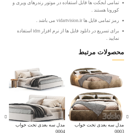
تمامی آبجکت ها قابل استفاده در موتور رندرهای ویری و
کورونا هستند .
رمز تمامی فایل ها vidartvision.ir می باشد .
برای تسریع در دانلود فایل ها از نرم افزار idm استفاده
نمایید .
محصولات مرتبط
مدل
ناها
مدل سه بعدی تخت خواب
مدل سه بعدی تخت خواب
0004
0003
آبج