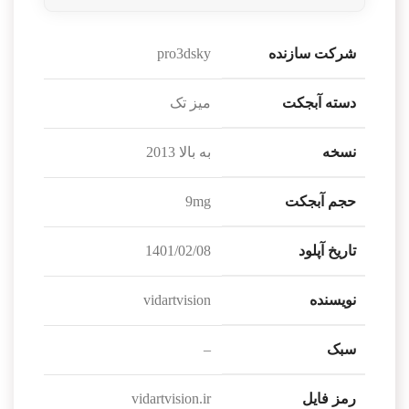
شرکت سازنده
pro3dsky
دسته آبجکت
میز تک
نسخه
به بالا 2013
حجم آبجکت
9mg
تاریخ آپلود
1401/02/08
نویسنده
vidartvision
سبک
–
رمز فایل
vidartvision.ir