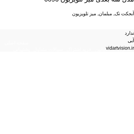
آبجکت تک
,
مبلمان
,
میز تلویزیون
ندارد
آبی
صفحه اصلی
vidartvision.ir
تماس با ما
قوانین
خرید اشتراک
سوالات متداول
پشتیبانی