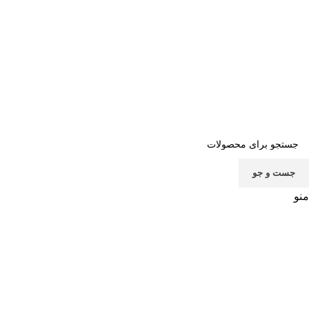
صفحه اصلی
خرید اشتراک
قوانین
سوالات متداول
تماس با ما
پشتیبانی
جست و جو
منو