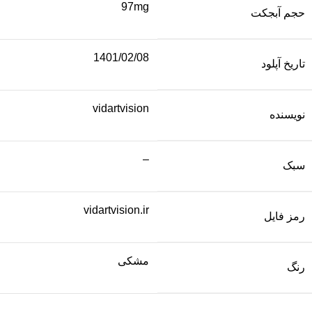
97mg
حجم آبجکت
1401/02/08
تاریخ آپلود
vidartvision
نویسنده
–
سبک
vidartvision.ir
رمز فایل
مشکی
رنگ