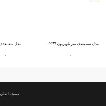
مدل سه بعدی میز تلویزیون 0077
مدل سه بعدی می
آبجکت تک
,
مبلمان
,
میز تلویزیون
آبجکت تک
,
مبل
ندارد
آبی
ir
صفحه اصلی