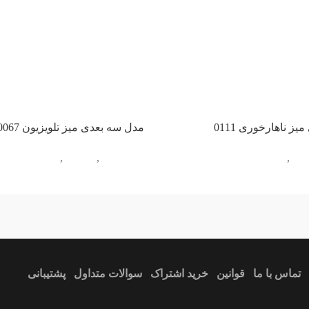
ز ناهارخوری 0111
مدل سه بعدی میز تلویزیون 0067
مان
,
میز ناهارخوری
آبجکت تک
,
مبلمان
,
میز تلویزیون
vidartvision.
تماس با ما
قوانین
خرید اشتراک
سوالات متداول
پشتیبانی