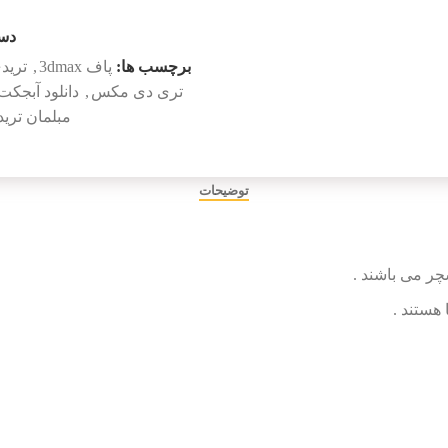
دست
برچسب ها:
پاف 3dmax
,
ترید
تری دی مکس
,
دانلود آبجک
مبلمان تر
توضیحات
چر می باشند .
هستند .