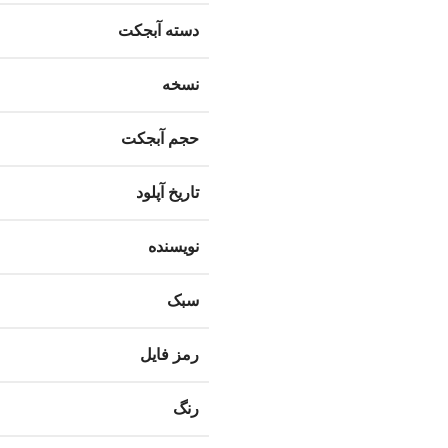
دسته آبجکت
نسخه
حجم آبجکت
تاریخ آپلود
نویسنده
سبک
رمز فایل
رنگ