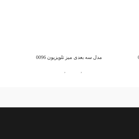
مدل سه بعدی میز تلویزیون 0096
آبجکت تک
,
مبلمان
,
میز تلویزیون