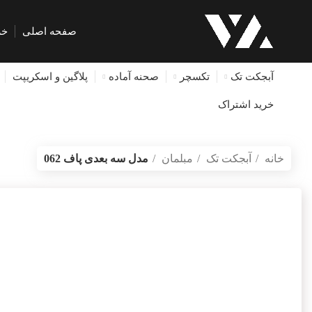
صفحه اصلی
خر
آبجکت تک
تکسچر
صحنه آماده
پلاگین و اسکریپت
خرید اشتراک
خانه
آبجکت تک
مبلمان
مدل سه بعدی پاف 062
بازگشت به محصولات