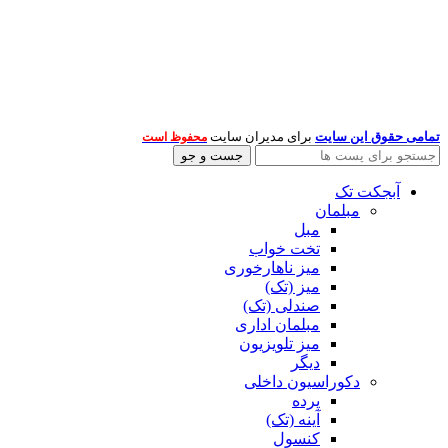
تمامی حقوق این سایت
برای مدیران سایت
محفوظ است
جست و جو
آبجکت تک
مبلمان
مبل
تخت خواب
میز ناهارخوری
میز (تک)
صندلی (تک)
مبلمان اداری
میز تلویزیون
دیگر
دکوراسیون داخلی
پرده
آینه (تک)
کنسول