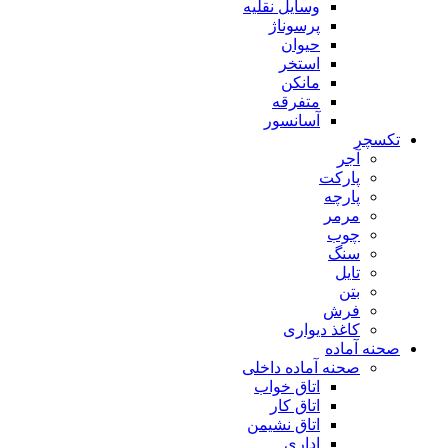
وسایل نقلیه
پرسوناژ
حیوان
استخر
مانکن
متفرقه
آسانسور
تکسچر
آجر
پارکت
پارچه
مرمر
چوب
سنگ
تایل
بتن
فرش
کاغذ دیواری
صحنه آماده
صحنه آماده داخلی
اتاق خواب
اتاق کار
اتاق نشیمن
اداری