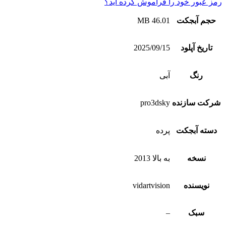
رمز عبور خود را فراموش کرده اید؟
حجم آبجکت
46.01 MB
تاریخ آپلود
2025/09/15
رنگ
آبی
شرکت سازنده
pro3dsky
دسته آبجکت
پرده
نسخه
به بالا 2013
نویسنده
vidartvision
سبک
–