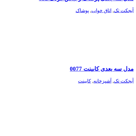
آبجکت تک
,
اتاق خواب
,
پوشاک
مدل سه بعدی کابینت 0077
آبجکت تک
,
آشپزخانه
,
کابینت