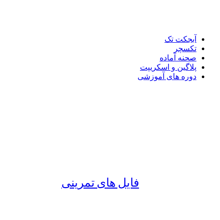
آبجکت تک
تکسچر
صحنه آماده
پلاگین و اسکریپت
دوره های آموزشی
فایل های تمرینی