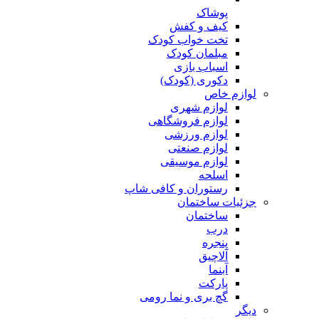
پوشاک
کیف و کفش
تخت خواب کودک
مبلمان کودک
اسباب بازی
دکوری (کودک)
لوازم خاص
لوازم شهری
لوازم فروشگاهی
لوازم ورزشی
لوازم صنعتی
لوازم موسیقی
اسلحه
رستوران و کافی شاپ
جزئیات ساختمان
ساختمان
درب
پنجره
آلاچیق
آبنما
پارکت
گچ بری و نما رومی
دیگر