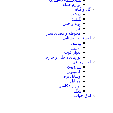
لوازم حمام
گل و گیاه
درخت
گلدان
بوته و چمن
گل
محوطه و فضای سبز
لوستر و روشنایی
لوستر
آباژور
دیوار کوب
نورهای داخلی و خارجی
لوازم برقی
تلویزیون
کامپیوتر
وسایل برقی
موبایل
لوازم عکاسی
دیگر
اتاق خواب