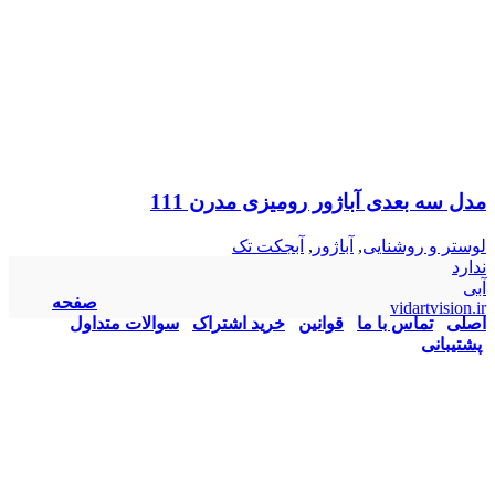
مدل سه بعدی آباژور رومیزی مدرن 111
لوستر و روشنایی
,
آباژور
,
آبجکت تک
ندارد
آبی
صفحه
vidartvision.ir
اصلی
تماس با ما
قوانین
خرید اشتراک
سوالات متداول
پشتیبانی