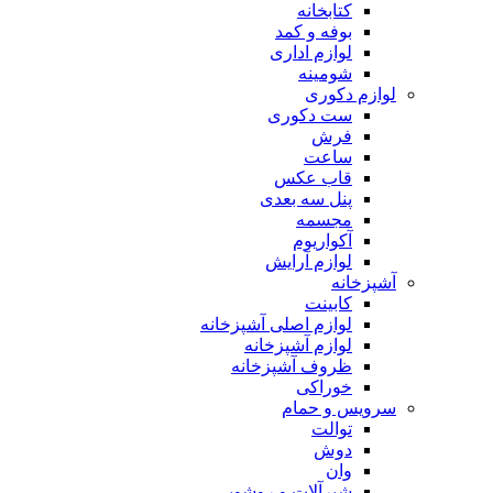
کتابخانه
بوفه و کمد
لوازم اداری
شومینه
لوازم دکوری
ست دکوری
فرش
ساعت
قاب عکس
پنل سه بعدی
مجسمه
آکواریوم
لوازم آرایش
آشپزخانه
کابینت
لوازم اصلی آشپزخانه
لوازم آشپزخانه
ظروف آشپزخانه
خوراکی
سرویس و حمام
توالت
دوش
وان
شیرآلات و روشویی