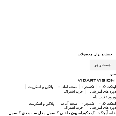
صفحه اصلی
خرید اشتراک
قوانین
سوالات متداول
تماس با ما
پشتیبانی
جست و جو
منو
آبجکت تک
تکسچر
صحنه آماده
پلاگین و اسکریپت
دوره های آموزشی
خرید اشتراک
ورود
/
ثبت نام
آبجکت تک
تکسچر
صحنه آماده
پلاگین و اسکریپت
دوره های آموزشی
خرید اشتراک
خانه
آبجکت تک
دکوراسیون داخلی
کنسول
مدل سه بعدی کنسول