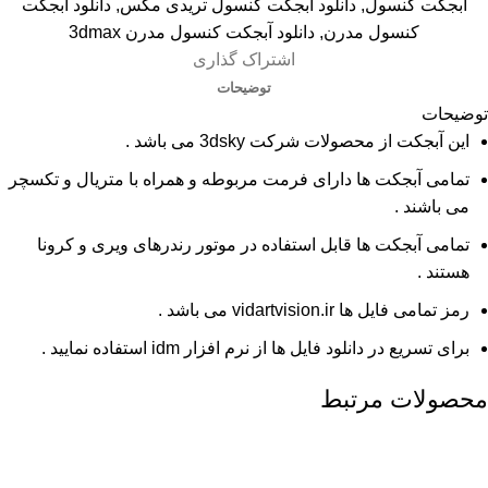
آبجکت کنسول
,
دانلود آبجکت کنسول تریدی مکس
,
دانلود آبجکت
کنسول مدرن
,
دانلود آبجکت کنسول مدرن 3dmax
اشتراک گذاری
توضیحات
توضیحات
این آبجکت از محصولات شرکت 3dsky می باشد .
تمامی آبجکت ها دارای فرمت مربوطه و همراه با متریال و تکسچر
می باشند .
تمامی آبجکت ها قابل استفاده در موتور رندرهای ویری و کرونا
هستند .
رمز تمامی فایل ها vidartvision.ir می باشد .
برای تسریع در دانلود فایل ها از نرم افزار idm استفاده نمایید .
محصولات مرتبط