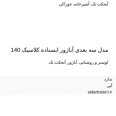
آبجکت تک
,
آشپزخانه
,
خوراکی
مدل سه بعدی آباژور ایستاده کلاسیک 140
لوستر و روشنایی
,
آباژور
,
آبجکت تک
ندارد
آبی
صفحه
vidartvision.ir
اصلی
تماس با ما
قوانین
خرید اشتراک
سوالات متداول
پشتیبانی