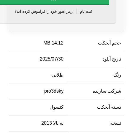
ثبت نام
رمز عبور خود را فراموش کرده اید؟
حجم آبجکت
14.12 MB
تاریخ آپلود
2025/07/30
رنگ
طلایی
شرکت سازنده
pro3dsky
دسته آبجکت
کنسول
نسخه
به بالا 2013