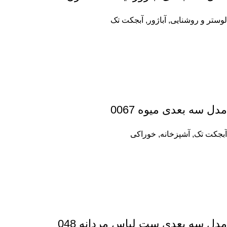
لوستر و روشنایی
,
آباژور
,
آبجکت تک
مدل سه بعدی میوه 0067
آبجکت تک
,
آشپزخانه
,
خوراکی
مدل سه بعدی ست لباس مردانه 048