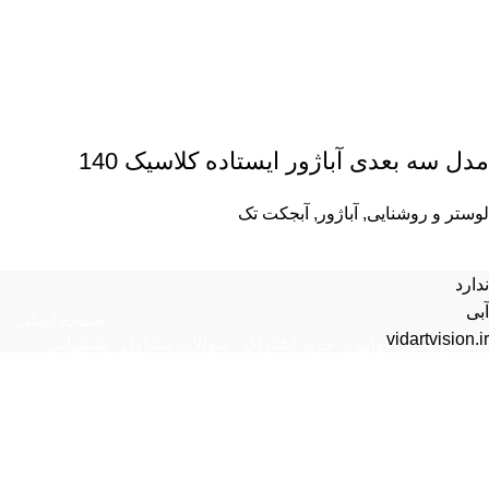
مدل سه بعدی آباژور ایستاده کلاسیک 140
لوستر و روشنایی
,
آباژور
,
آبجکت تک
ندارد
آبی
صفحه اصلی
vidartvision.ir
تماس با ما
قوانین
خرید اشتراک
سوالات متداول
پشتیبانی