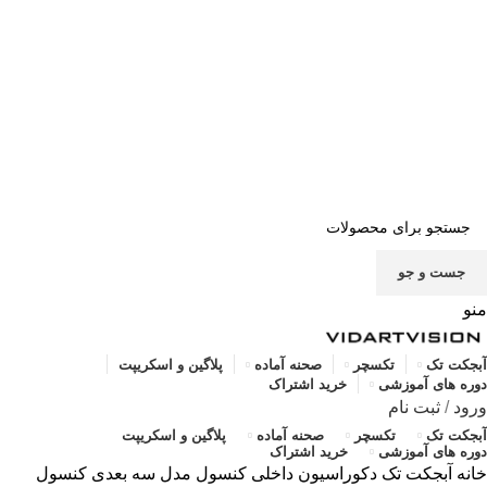
صفحه اصلی
خرید اشتراک
قوانین
سوالات متداول
تماس با ما
پشتیبانی
جست و جو
منو
آبجکت تک
تکسچر
صحنه آماده
پلاگین و اسکریپت
دوره های آموزشی
خرید اشتراک
ورود
/
ثبت نام
آبجکت تک
تکسچر
صحنه آماده
پلاگین و اسکریپت
دوره های آموزشی
خرید اشتراک
خانه
آبجکت تک
دکوراسیون داخلی
کنسول
مدل سه بعدی کنسول