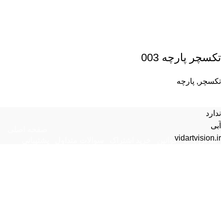
تکسچر پارچه 003
تکسچر
,
پارچه
ندارد
آبی
صفحه اصلی
vidartvision.ir
تماس با ما
قوانین
خرید اشتراک
سوالات متداول
پشتیبانی