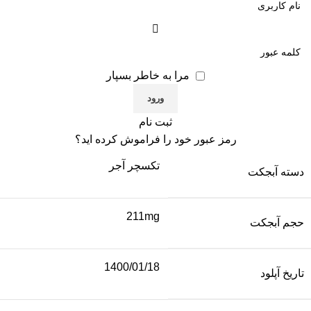
مرا به خاطر بسپار
ثبت نام
رمز عبور خود را فراموش کرده اید؟
تکسچر آجر
دسته آبجکت
211mg
حجم آبجکت
1400/01/18
تاریخ آپلود