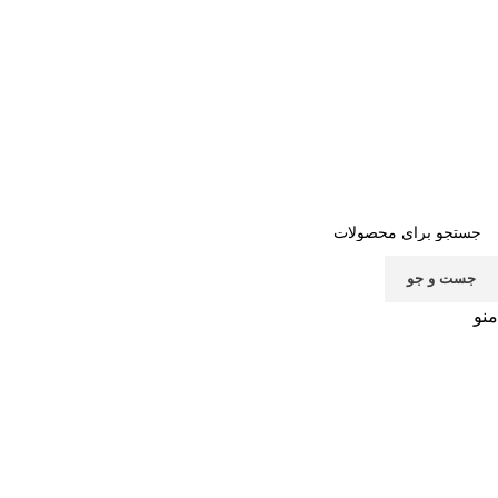
صفحه اصلی
خرید اشتراک
قوانین
سوالات متداول
تماس با ما
پشتیبانی
جست و جو
منو