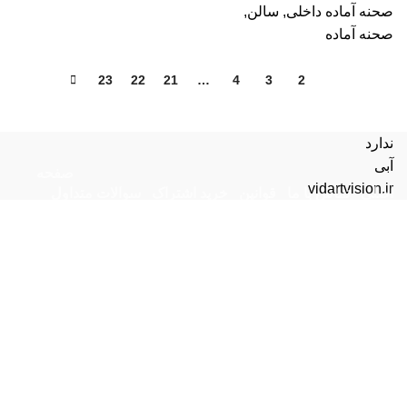
صحنه آماده داخلی
,
سالن
,
صحنه آماده
23
22
21
…
4
3
2
1
ندارد
آبی
صفحه
vidartvision.ir
اصلی
تماس با ما
قوانین
خرید اشتراک
سوالات متداول
پشتیبانی