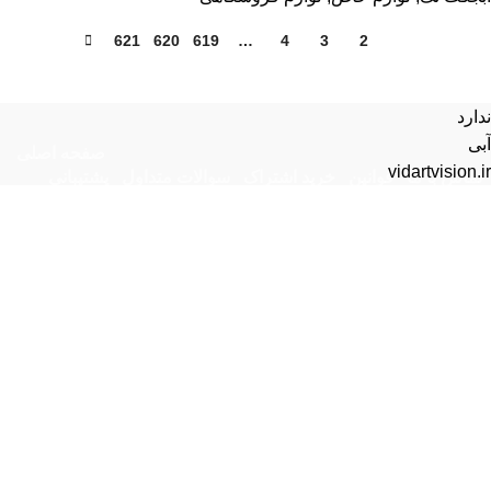
621
620
619
…
4
3
2
1
ندارد
آبی
صفحه اصلی
vidartvision.ir
تماس با ما
قوانین
خرید اشتراک
سوالات متداول
پشتیبانی