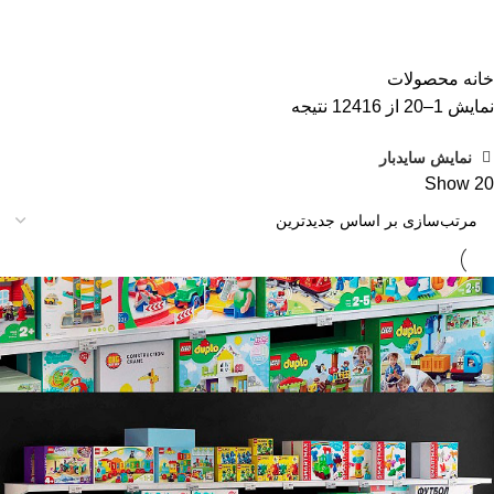
دسته بندی ها
ALL
محصولات
آبجکت تک
آموزش رایگان
پلاگین و اسکریپت
تکسچر
صحنه آماده
صحنه آماده
خانه
محصولات
مرتب‌سازی
نمایش 1–20 از 12416 نتیجه
بر
نمایش سایدبار
اساس
Show
20
جدیدترین