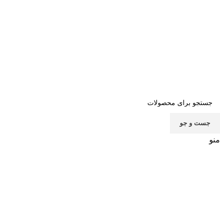
صفحه اصلی
خرید اشتراک
قوانین
سوالات متداول
تماس با ما
پشتیبانی
جست و جو
منو