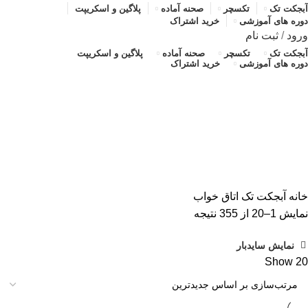
آبجکت تک
تکسچر
صحنه آماده
پلاگین و اسکریپت
دوره های آموزشی
خرید اشتراک
ورود
/
ثبت نام
آبجکت تک
تکسچر
صحنه آماده
پلاگین و اسکریپت
دوره های آموزشی
خرید اشتراک
اتاق خواب
دسته بندی ها
ALL
محصولات
آبجکت تک
آموزش رایگان
پلاگین و اسکریپت
تکسچر
صحنه آماده
صحنه آماده
خانه
آبجکت تک
اتاق خواب
مرتب‌سازی
نمایش 1–20 از 355 نتیجه
بر
نمایش سایدبار
اساس
Show
20
جدیدترین