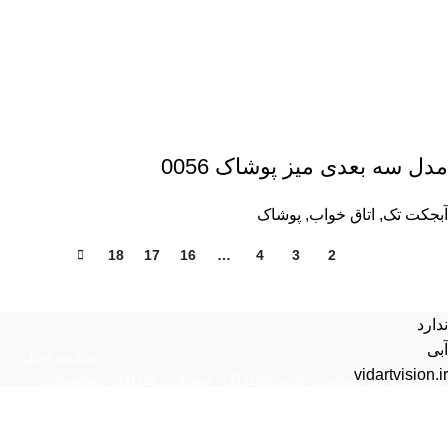
مدل سه بعدی میز پوشاک 0056
آبجکت تک
,
اتاق خواب
,
پوشاک
18
17
16
…
4
3
2
1
ندارد
آبی
صفحه اصلی
vidartvision.ir
تماس با ما
قوانین
خرید اشتراک
سوالات متداول
پشتیبانی