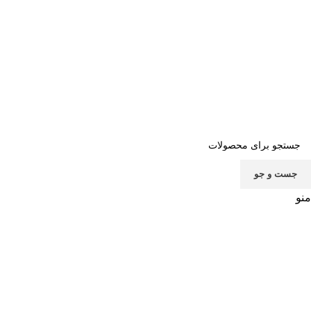
صفحه اصلی
خرید اشتراک
قوانین
سوالات متداول
تماس با ما
پشتیبانی
جست و جو
منو