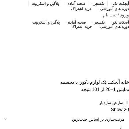
آبجکت تک
تکسچر
صحنه آماده
پلاگین و اسکریپت
دوره های آموزشی
خرید اشتراک
ورود
/
ثبت نام
آبجکت تک
تکسچر
صحنه آماده
پلاگین و اسکریپت
دوره های آموزشی
خرید اشتراک
مجسمه
دسته بندی ها
ALL
محصولات
آبجکت تک
آموزش رایگان
پلاگین و اسکریپت
تکسچر
صحنه آماده
صحنه آماده
خانه
آبجکت تک
لوازم دکوری
مجسمه
مرتب‌سازی
نمایش 1–20 از 101 نتیجه
بر
نمایش سایدبار
اساس
Show
20
جدیدترین