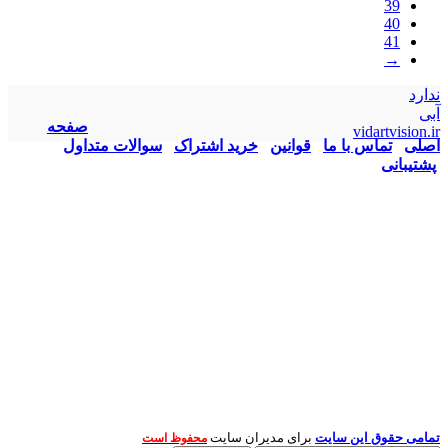
39
40
41
→
ندارد
آبی
صفحه
vidartvision.ir
اصلی
تماس با ما
قوانین
خرید اشتراک
سوالات متداول
پشتیبانی
تمامی حقوق این سایت
برای مدیران سایت
محفوظ است