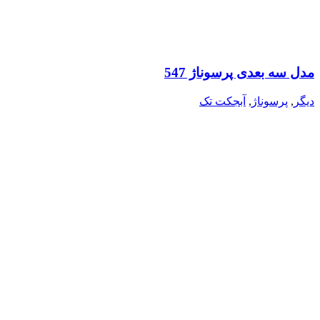
مدل سه بعدی پرسوناژ 547
دیگر
,
پرسوناژ
,
آبجکت تک