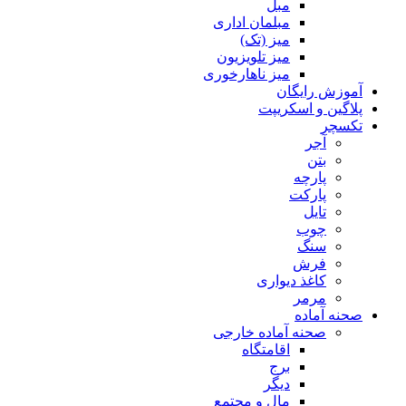
مبل
مبلمان اداری
میز (تک)
میز تلویزیون
میز ناهارخوری
آموزش رایگان
پلاگین و اسکریپت
تکسچر
آجر
بتن
پارچه
پارکت
تایل
چوب
سنگ
فرش
کاغذ دیواری
مرمر
صحنه آماده
صحنه آماده خارجی
اقامتگاه
برج
دیگر
مال و مجتمع