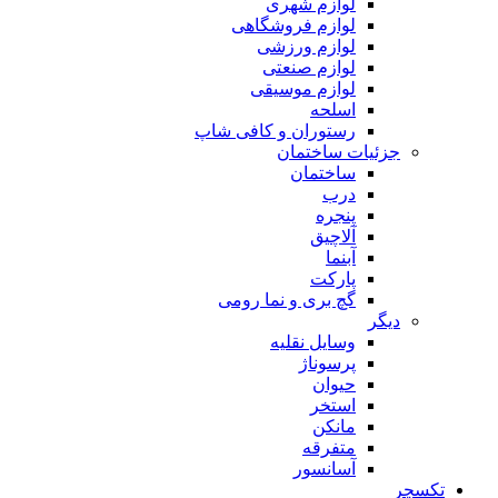
لوازم شهری
لوازم فروشگاهی
لوازم ورزشی
لوازم صنعتی
لوازم موسیقی
اسلحه
رستوران و کافی شاپ
جزئیات ساختمان
ساختمان
درب
پنجره
آلاچیق
آبنما
پارکت
گچ بری و نما رومی
دیگر
وسایل نقلیه
پرسوناژ
حیوان
استخر
مانکن
متفرقه
آسانسور
تکسچر