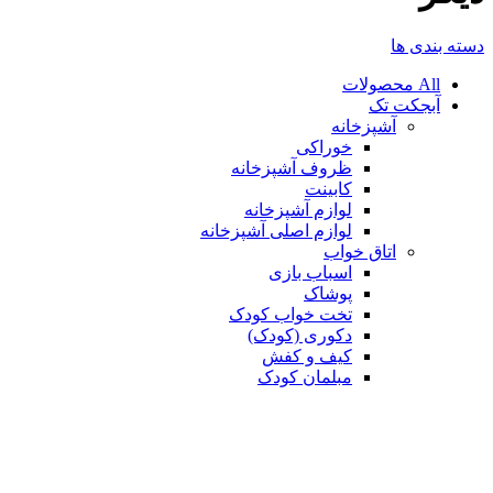
دسته بندی ها
All
محصولات
آبجکت تک
آشپزخانه
خوراکی
ظروف آشپزخانه
کابینت
لوازم آشپزخانه
لوازم اصلی آشپزخانه
اتاق خواب
اسباب بازی
پوشاک
تخت خواب کودک
دکوری (کودک)
کیف و کفش
مبلمان کودک