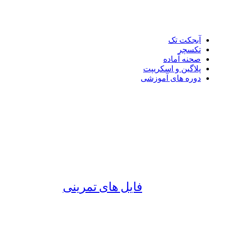
آبجکت تک
تکسچر
صحنه آماده
پلاگین و اسکریپت
دوره های آموزشی
فایل های تمرینی