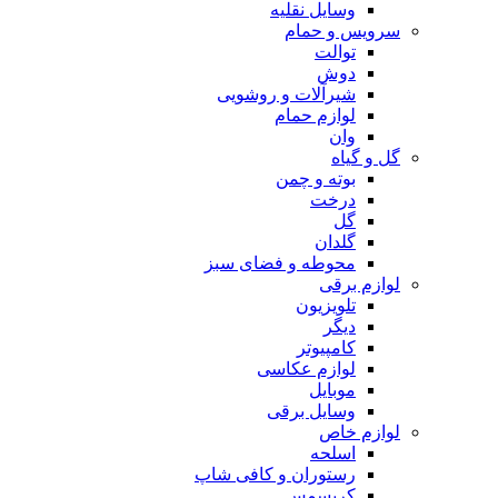
وسایل نقلیه
سرویس و حمام
توالت
دوش
شیرآلات و روشویی
لوازم حمام
وان
گل و گیاه
بوته و چمن
درخت
گل
گلدان
محوطه و فضای سبز
لوازم برقی
تلویزیون
دیگر
کامپیوتر
لوازم عکاسی
موبایل
وسایل برقی
لوازم خاص
اسلحه
رستوران و کافی شاپ
کریسمس