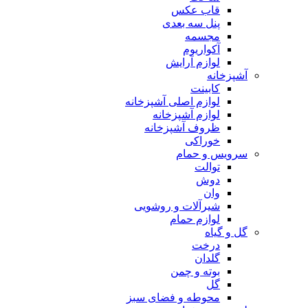
قاب عکس
پنل سه بعدی
مجسمه
آکواریوم
لوازم آرایش
آشپزخانه
کابینت
لوازم اصلی آشپزخانه
لوازم آشپزخانه
ظروف آشپزخانه
خوراکی
سرویس و حمام
توالت
دوش
وان
شیرآلات و روشویی
لوازم حمام
گل و گیاه
درخت
گلدان
بوته و چمن
گل
محوطه و فضای سبز