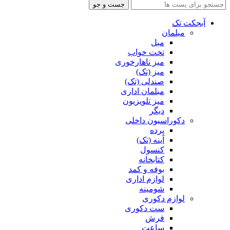
جست و جو
آبجکت تک
مبلمان
مبل
تخت خواب
میز ناهارخوری
میز (تک)
صندلی (تک)
مبلمان اداری
میز تلویزیون
دیگر
دکوراسیون داخلی
پرده
آینه (تک)
کنسول
کتابخانه
بوفه و کمد
لوازم اداری
شومینه
لوازم دکوری
ست دکوری
فرش
ساعت