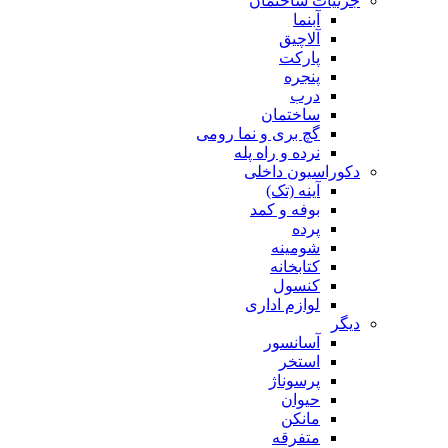
جزئیات ساختمان
آبنما
آلاچیق
پارکت
پنجره
درب
ساختمان
گچ بری و نما رومی
نرده و راه پله
دکوراسیون داخلی
آینه (تک)
بوفه و کمد
پرده
شومینه
کتابخانه
کنسول
لوازم اداری
دیگر
آسانسور
استخر
پرسوناژ
حیوان
مانکن
متفرقه