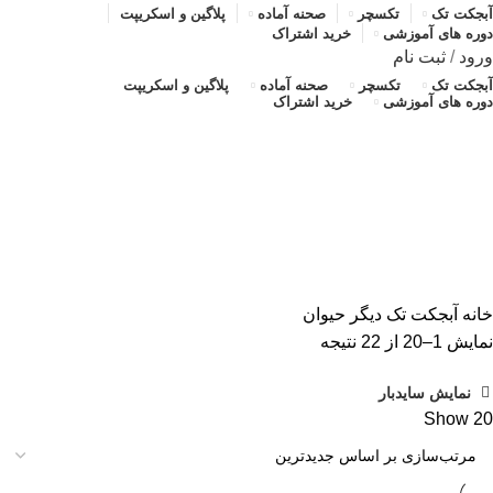
آبجکت تک
تکسچر
صحنه آماده
پلاگین و اسکریپت
دوره های آموزشی
خرید اشتراک
ورود
/
ثبت نام
آبجکت تک
تکسچر
صحنه آماده
پلاگین و اسکریپت
دوره های آموزشی
خرید اشتراک
حیوان
دسته بندی ها
ALL
محصولات
آبجکت تک
آموزش رایگان
پلاگین و اسکریپت
تکسچر
صحنه آماده
صحنه آماده
خانه
آبجکت تک
دیگر
حیوان
مرتب‌سازی
نمایش 1–20 از 22 نتیجه
بر
نمایش سایدبار
اساس
Show
20
جدیدترین