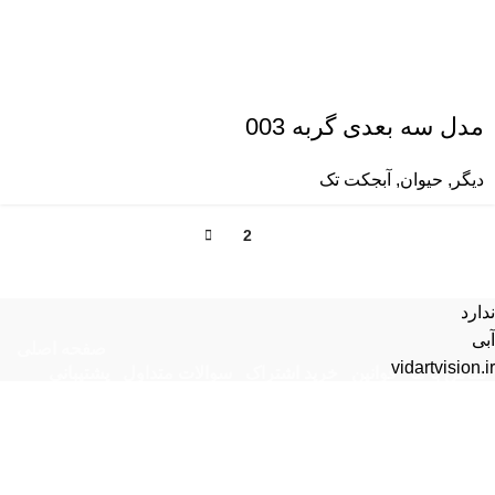
مدل سه بعدی گربه 003
دیگر
,
حیوان
,
آبجکت تک
2
1
ندارد
آبی
صفحه اصلی
vidartvision.ir
تماس با ما
قوانین
خرید اشتراک
سوالات متداول
پشتیبانی