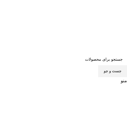
صفحه اصلی
خرید اشتراک
قوانین
سوالات متداول
تماس با ما
پشتیبانی
جست و جو
منو