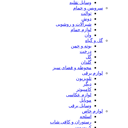
وسایل نقلیه
سرویس و حمام
توالت
دوش
شیرآلات و روشویی
لوازم حمام
وان
گل و گیاه
بوته و چمن
درخت
گل
گلدان
محوطه و فضای سبز
لوازم برقی
تلویزیون
دیگر
کامپیوتر
لوازم عکاسی
موبایل
وسایل برقی
لوازم خاص
اسلحه
رستوران و کافی شاپ
کریسمس