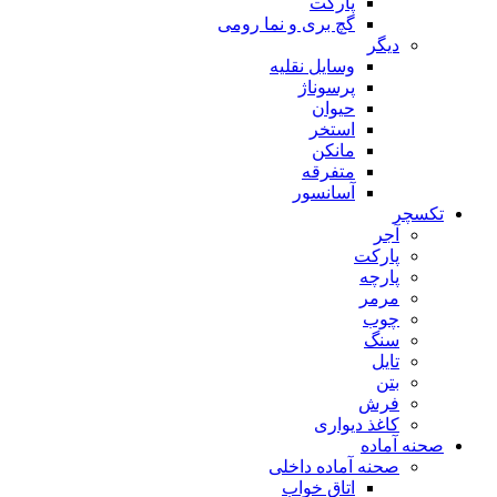
پارکت
گچ بری و نما رومی
دیگر
وسایل نقلیه
پرسوناژ
حیوان
استخر
مانکن
متفرقه
آسانسور
تکسچر
آجر
پارکت
پارچه
مرمر
چوب
سنگ
تایل
بتن
فرش
کاغذ دیواری
صحنه آماده
صحنه آماده داخلی
اتاق خواب