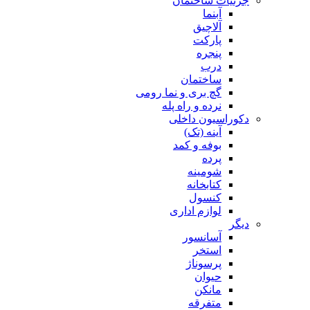
جزئیات ساختمان
آبنما
آلاچیق
پارکت
پنجره
درب
ساختمان
گچ بری و نما رومی
نرده و راه پله
دکوراسیون داخلی
آینه (تک)
بوفه و کمد
پرده
شومینه
کتابخانه
کنسول
لوازم اداری
دیگر
آسانسور
استخر
پرسوناژ
حیوان
مانکن
متفرقه