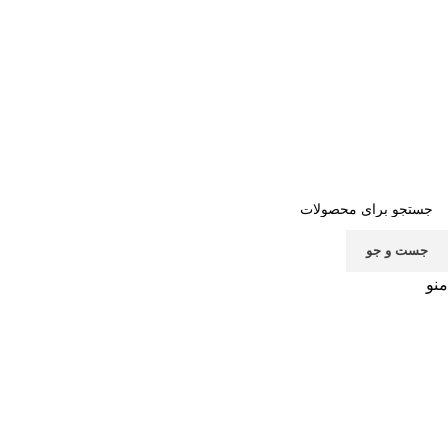
صفحه اصلی
خرید اشتراک
قوانین
سوالات متداول
تماس با ما
پشتیبانی
جست و جو
منو