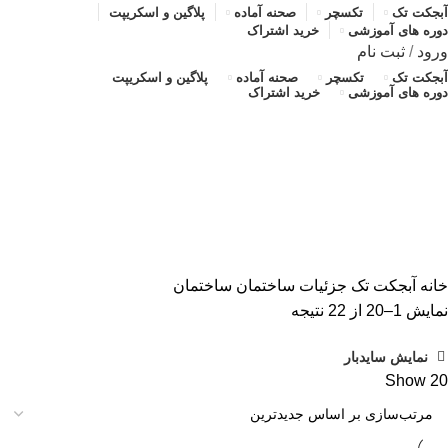
آبجکت تک
تکسچر
صحنه آماده
پلاگین و اسکریپت
دوره های آموزشی
خرید اشتراک
ورود
/
ثبت نام
آبجکت تک
تکسچر
صحنه آماده
پلاگین و اسکریپت
دوره های آموزشی
خرید اشتراک
ساختمان
دسته بندی ها
ALL
محصولات
آبجکت تک
آموزش رایگان
پلاگین و اسکریپت
تکسچر
صحنه آماده
صحنه آماده
خانه
آبجکت تک
جزئیات ساختمان
ساختمان
مرتب‌سازی
نمایش 1–20 از 22 نتیجه
بر
نمایش سایدبار
اساس
Show
20
جدیدترین