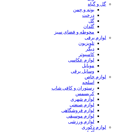
گل و گیاه
بوته و چمن
درخت
گل
گلدان
محوطه و فضای سبز
لوازم برقی
تلویزیون
دیگر
کامپیوتر
لوازم عکاسی
موبایل
وسایل برقی
لوازم خاص
اسلحه
رستوران و کافی شاپ
کریسمس
لوازم شهری
لوازم صنعتی
لوازم فروشگاهی
لوازم موسیقی
لوازم ورزشی
لوازم دکوری