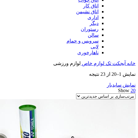
اتاق کار
اتاق نشیمن
اداری
دیگر
رستوران
سالن
سرویس و حمام
لابی
ناهارخوری
خانه
آبجکت تک
لوازم خاص
لوازم ورزشی
مرتب‌سازی
نمایش 1–20 از 23 نتیجه
بر
نمایش سایدبار
اساس
Show
20
جدیدترین