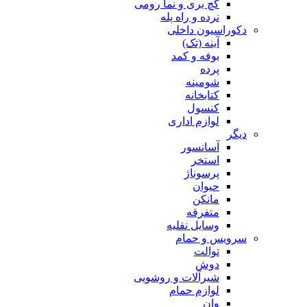
گچ بری و نما رومی
نرده و راه پله
دکوراسیون داخلی
آینه (تک)
بوفه و کمد
پرده
شومینه
کتابخانه
کنسول
لوازم اداری
دیگر
آسانسور
استخر
پرسوناژ
حیوان
مانکن
متفرقه
وسایل نقلیه
سرویس و حمام
توالت
دوش
شیرآلات و روشویی
لوازم حمام
وان