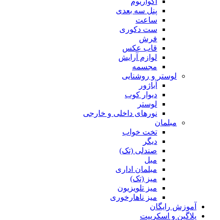
آکواریوم
پنل سه بعدی
ساعت
ست دکوری
فرش
قاب عکس
لوازم آرایش
مجسمه
لوستر و روشنایی
آباژور
دیوار کوب
لوستر
نورهای داخلی و خارجی
مبلمان
تخت خواب
دیگر
صندلی (تک)
مبل
مبلمان اداری
میز (تک)
میز تلویزیون
میز ناهارخوری
آموزش رایگان
پلاگین و اسکریپت