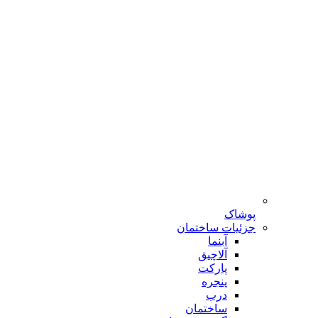
پوشاک
جزئیات ساختمان
آبنما
آلاچیق
پارکت
پنجره
درب
ساختمان