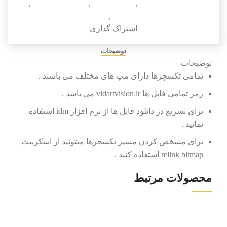
دانلود texture پارچه
,
دانلود تکسچر
,
دانلود تکسچر pbr
,
دانلود تکسچر با کیفیت
,
دانلود تکسچر پارچه
اشتراک گذاری
توضیحات
توضیحات
تمامی تکسچرها دارای مپ های مختلف می باشند .
رمز تمامی فایل ها vidartvision.ir می باشد .
برای تسریع در دانلود فایل ها از نرم افزار idm استفاده
نمایید .
برای مشخص کردن مسیر تکسچرها میتونید از اسکریپت
relink bitmap استفاده کنید .
محصولات مرتبط