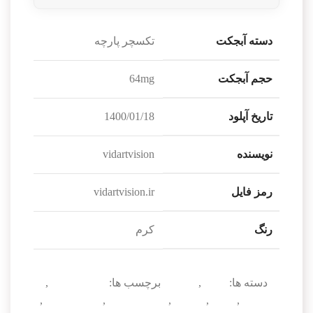
دسته آبجکت
تکسچر پارچه
حجم آبجکت
64mg
تاریخ آپلود
1400/01/18
نویسنده
vidartvision
رمز فایل
vidartvision.ir
رنگ
کرم
دسته ها:
پارچه
,
تکسچر
برچسب ها:
texture پارچه
,
textures
,
پارچه
,
تکسچر
,
تکسچر پارچه
,
دانلود texture
,