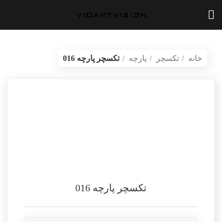
خانه
تکسچر
پارچه
تکسچر پارچه 016
بازگشت به محصولات
vidartvision.ir
تکسچر پارچه 016