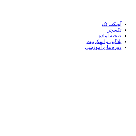
آبجکت تک
تکسچر
صحنه آماده
پلاگین و اسکریپت
دوره های آموزشی