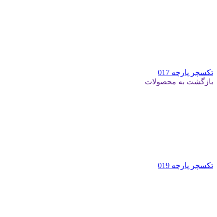
تکسچر پارچه 017
بازگشت به محصولات
تکسچر پارچه 019